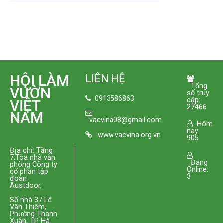
HỘI LÀM
LIÊN HỆ
Tổng
VƯỜN
số truy
0913586863
cập:
VIỆT
27466
NAM
vacvina08@gmail.com
Hôm
nay:
www.vacvina.org.vn
905
Địa chỉ: Tầng
7,Tòa nhà văn
Đang
phòng Công ty
Online:
cổ phần tập
3
đoàn
Austdoor,
Số nhà 37 Lê
Văn Thiêm,
Phường Thanh
Xuân, TP Hà