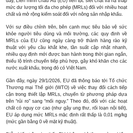
đây, Liên minh châu Âu (EU) liên tục siết chặt và hạ thấp
mức dư lượng tối đa cho phép (MRLs) đối với nhiều hoạt
chất và mở rộng kiểm soát đối với nông sản nhập khẩu.
Với sự điều chỉnh trên, bên cạnh mục tiêu bảo vệ sức
khỏe người tiêu dùng và môi trường, các quy định về
MRLs của EU cũng ngày càng trở thành hàng rào kỹ
thuật với yêu cầu khắt khe, tần suất cập nhật nhanh,
nhiều quy định mới được ban hành trong thời gian ngắn,
thiếu lộ trình chuyển tiếp phù hợp, gây khó khăn cho các
nước xuất khẩu, trong đó có Việt Nam.
Gần đây, ngày 29/1/2026, EU đã thông báo tới Tổ chức
Thương mại Thế giới (WTO) về việc thay đổi cách tiếp
cận trong thiết lập MRLs, chuyển từ phương pháp dựa
trên “rủi ro” sang “mối nguy.” Theo đó, đối với các hoạt
chất có nguy cơ cao (như gây ung thư, rối loạn nội tiết),
EU áp dụng mức MRLs mặc định rất thấp là 0,01 mg/kg
(mức gần bằng 0 về mặt kỹ thuật).