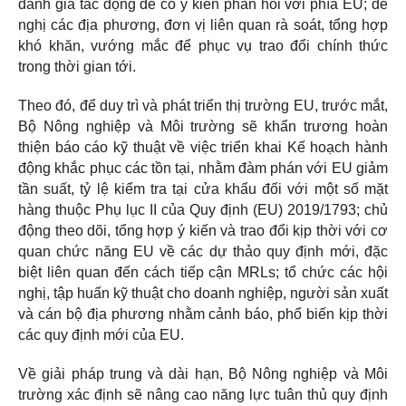
đánh giá tác động để có ý kiến phản hồi với phía EU; đề
nghị các địa phương, đơn vị liên quan rà soát, tổng hợp
khó khăn, vướng mắc để phục vụ trao đổi chính thức
trong thời gian tới.
Theo đó, để duy trì và phát triển thị trường EU, trước mắt,
Bộ Nông nghiệp và Môi trường sẽ khẩn trương hoàn
thiện báo cáo kỹ thuật về việc triển khai Kế hoạch hành
động khắc phục các tồn tại, nhằm đàm phán với EU giảm
tần suất, tỷ lệ kiểm tra tại cửa khẩu đối với một số mặt
hàng thuộc Phụ lục II của Quy định (EU) 2019/1793; chủ
động theo dõi, tổng hợp ý kiến và trao đổi kịp thời với cơ
quan chức năng EU về các dự thảo quy định mới, đặc
biệt liên quan đến cách tiếp cận MRLs; tổ chức các hội
nghị, tập huấn kỹ thuật cho doanh nghiệp, người sản xuất
và cán bộ địa phương nhằm cảnh báo, phổ biến kịp thời
các quy định mới của EU.
Về giải pháp trung và dài hạn, Bộ Nông nghiệp và Môi
trường xác định sẽ nâng cao năng lực tuân thủ quy định