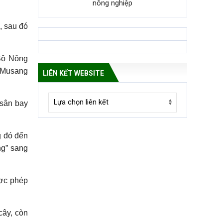
nông nghiệp
, sau đó
Bộ Nông
 Musang
LIÊN KẾT WEBSITE
 sân bay
g đó đến
ng” sang
ược phép
cây, còn