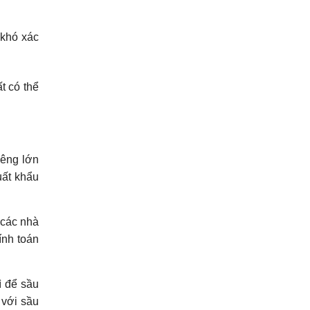
 khó xác
t có thể
iêng lớn
uất khẩu
 các nhà
ính toán
ì để sầu
 với sầu