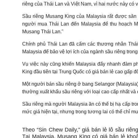
riêng của Thái Lan và Việt Nam, vì hai nước này có vị 
Sầu riêng Musang King của Malaysia rất được săn 
người mua Thái Lan đến Malaysia để thu hoạch Mu
Musang Thái Lan."
Chính phủ Thái Lan đã cấm các thương nhân Thái
Malaysia để bảo vệ lợi ích của ngành sầu riêng tron
Vụ việc này cũng khiến Malaysia đẩy nhanh đàm ph
King đầu tiên tại Trung Quốc có giá bán lẻ cao gấp đ
Một người bán sầu riêng ở bang Selangor (Malaysia)
thường xuất khẩu sầu riêng với loại cao cấp nhất và 
Sầu riêng mà người Malaysia ăn có thể bị hạ cấp tr
mức giá hiện tại, nhưng trong tương lai có
thể chỉ m
Theo “Sin Chew Daily,” giá bán lẻ lô sầu riê
Tại Malaysia, Musang King có giá bán lẻ khoả