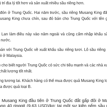
trí địa lý tốt hơn và sản xuất nhiều sầu riêng hơn.
đón ở Trung Quốc. Hai năm trước, sầu riêng Musang King đã
sang King chưa chín, sau đó bán cho Trung Quốc với tên g
 Lan làm điều này vào năm ngoái và cũng cấm nhập khẩu sầ
g nước.
án với Trung Quốc về xuất khẩu sầu riêng tươi. Lô sầu riên
ôi ở Malaysia.
 cho biết người Trung Quốc có sức chi tiêu mạnh và các nhà x
chất lượng tốt nhất.
ong tương lai. Khách hàng có thể mua được quả Musang King lo
ua được quả loại B.
ng Musang King đầu tiên ở Trung Quốc đắt gấp đôi ở Ma
ng 40 ringgit (9,63 USD)/kg; tại một sự kiện nếm sầu 