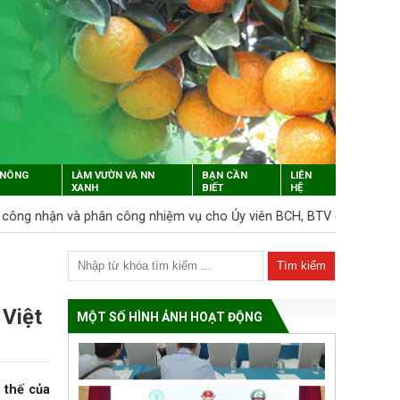
 NÔNG
LÀM VƯỜN VÀ NN
BẠN CẦN
LIÊN
XANH
BIẾT
HỆ
ân công nhiệm vụ cho Ủy viên BCH, BTV được bầu bổ sung tháng 3/
 Việt
MỘT SỐ HÌNH ẢNH HOẠT ĐỘNG
 thế của