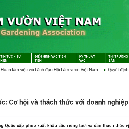
TIN TỨC - SỰ
ĐIỂN HÌNH VAC TIÊN
KỸ THUẬT
THỊ TRƯỜNG
KIỆN
TIẾN
VAC
SẢN
ới Lãnh đạo Hội Làm vườn Việt Nam
Quyết định công nhận và ph
c: Cơ hội và thách thức với doanh nghiệp
ng Quốc cấp phép xuất khẩu sầu riêng tươi và dần thách thức vị