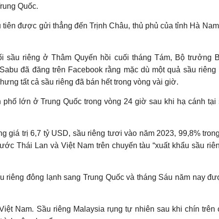
Trung Quốc.
 tiên được gửi thẳng đến Trịnh Châu, thủ phủ của tỉnh Hà Nam
ối sầu riêng ở Thâm Quyến hồi cuối tháng Tám, Bộ trưởng 
Sabu đã đăng trên Facebook rằng mặc dù một quả sầu riêng
hưng tất cả sầu riêng đã bán hết trong vòng vài giờ.
h phố lớn ở Trung Quốc trong vòng 24 giờ sau khi hạ cánh tại
g giá trị 6,7 tỷ USD, sầu riêng tươi vào năm 2023, 99,8% tron
bước Thái Lan và Việt Nam trên chuyến tàu “xuất khẩu sầu riê
ầu riêng đông lạnh sang Trung Quốc và tháng Sáu năm nay đ
Việt Nam. Sầu riêng Malaysia rụng tự nhiên sau khi chín trên 