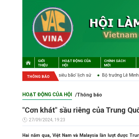
GIỚI
HOẠT ĐỘNG CỦA
CHÍNH SÁCH
THIỆU
HỘI
MỚI
p lớn sau 'siêu bão' lịch sử
Bộ trưởng Lê Minh Hoan làm việc v
THÔNG BÁO
HOẠT ĐỘNG CỦA HỘI
/
Thông báo
"Cơn khát" sầu riêng của Trung Quố
27/09/2024, 19:23
Hai năm qua, Việt Nam và Malaysia lần lượt được Tru