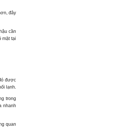
hơn, đây
 hậu cần
 mặt tại
 đó được
ối lạnh.
ng trong
óa nhanh
ang quan