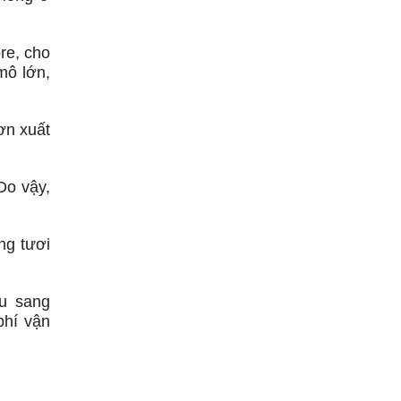
re, cho
mô lớn,
ơn xuất
Do vậy,
ng tươi
ẩu sang
phí vận