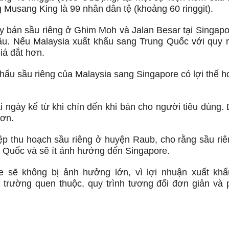
ng Musang King là 99 nhân dân tệ (khoảng 60 ringgit).
 bán sầu riêng ở Ghim Moh và Jalan Besar tại Singapo
cầu. Nếu Malaysia xuất khẩu sang Trung Quốc với quy 
iá đắt hơn.
hẩu sầu riêng của Malaysia sang Singapore có lợi thế h
i ngày kể từ khi chín đến khi bán cho người tiêu dùng. 
hơn.
p thu hoạch sầu riêng ở huyện Raub, cho rằng sầu riê
 Quốc và sẽ ít ảnh hưởng đến Singapore.
re sẽ không bị ảnh hưởng lớn, vì lợi nhuận xuất kh
 trường quen thuộc, quy trình tương đối đơn giản và 