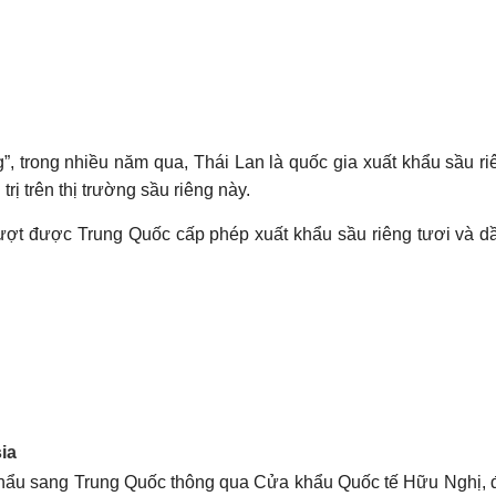
g”, trong nhiều năm qua, Thái Lan là quốc gia xuất khẩu sầu ri
rị trên thị trường sầu riêng này.
lượt được Trung Quốc cấp phép xuất khẩu sầu riêng tươi và d
uyện Bù Đăng (tỉnh Bình Phước). (Ảnh: Nhật Bình/TTXVN)
ia
khẩu sang Trung Quốc thông qua Cửa khẩu Quốc tế Hữu Nghị, 