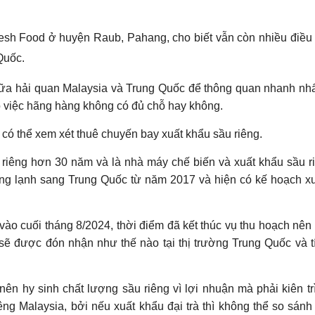
esh Food ở huyện Raub, Pahang, cho biết vẫn còn nhiều điều
Quốc.
giữa hải quan Malaysia và Trung Quốc để thông quan nhanh nhấ
o việc hãng hàng không có đủ chỗ hay không.
có thể xem xét thuê chuyến bay xuất khẩu sầu riêng.
iêng hơn 30 năm và là nhà máy chế biến và xuất khẩu sầu r
ông lạnh sang Trung Quốc từ năm 2017 và hiện có kế hoạch x
vào cuối tháng 8/2024, thời điểm đã kết thúc vụ thu hoạch nên
 sẽ được đón nhận như thế nào tại thị trường Trung Quốc và t
ên hy sinh chất lượng sầu riêng vì lợi nhuận mà phải kiên tr
iêng Malaysia, bởi nếu xuất khẩu đại trà thì không thể so sánh