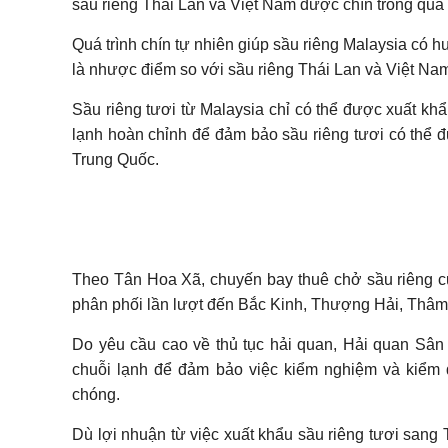
sầu riêng Thái Lan và Việt Nam được chín trong quá 
Quá trình chín tự nhiên giúp sầu riêng Malaysia có
là nhược điểm so với sầu riêng Thái Lan và Việt Na
Sầu riêng tươi từ Malaysia chỉ có thể được xuất k
lạnh hoàn chỉnh để đảm bảo sầu riêng tươi có thể đ
Trung Quốc.
Người dân mua sầu riêng tại siêu thị Guo shuhao, t
Theo Tân Hoa Xã, chuyến bay thuê chở sầu riêng c
phân phối lần lượt đến Bắc Kinh, Thượng Hải, Thâ
Do yêu cầu cao về thủ tục hải quan, Hải quan Sân 
chuỗi lạnh để đảm bảo việc kiểm nghiệm và kiểm 
chóng.
Dù lợi nhuận từ việc xuất khẩu sầu riêng tươi san