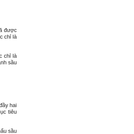
đã được
 chỉ là
 chỉ là
ành sầu
đầy hai
ục tiêu
hẩu sầu