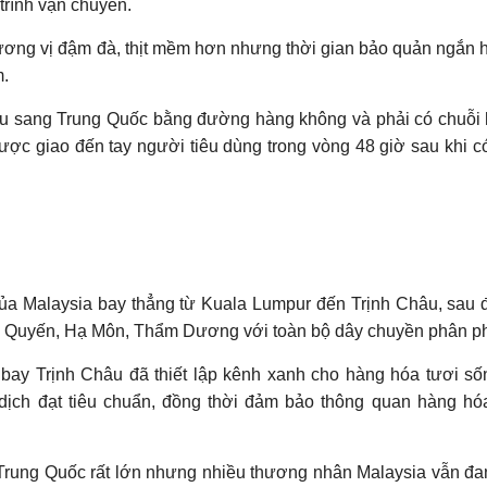
trình vận chuyển.
 hương vị đậm đà, thịt mềm hơn nhưng thời gian bảo quản ngắn 
m.
hẩu sang Trung Quốc bằng đường hàng không và phải có chuỗi
ược giao đến tay người tiêu dùng trong vòng 48 giờ sau khi có
hành phố Bắc Kinh (Trung Quốc). (Ảnh: TTXVN phát)
ủa Malaysia bay thẳng từ Kuala Lumpur đến Trịnh Châu, sau
m Quyến, Hạ Môn, Thẩm Dương với toàn bộ dây chuyền phân ph
bay Trịnh Châu đã thiết lập kênh xanh cho hàng hóa tươi số
dịch đạt tiêu chuẩn, đồng thời đảm bảo thông quan hàng h
g Trung Quốc rất lớn nhưng nhiều thương nhân Malaysia vẫn đ