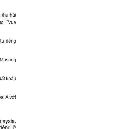
 thu hút
ọi "Vua
u riêng
g Musang
uất khẩu
ại A với
laysia.
riêng ở