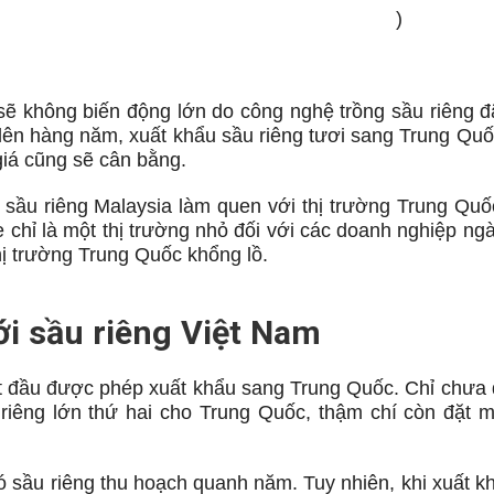
ỉnh Chanthaburi (Thái Lan). (Ảnh: AFP/TTXVN
)
 sẽ không biến động lớn do công nghệ trồng sầu riêng 
g lên hàng năm, xuất khẩu sầu riêng tươi sang Trung Quốc
giá cũng sẽ cân bằng.
 sầu riêng Malaysia làm quen với thị trường Trung Quốc
e chỉ là một thị trường nhỏ đối với các doanh nghiệp ng
hị trường Trung Quốc khổng lồ.
ới sầu riêng Việt Nam
t đầu được phép xuất khẩu sang Trung Quốc. Chỉ chưa 
iêng lớn thứ hai cho Trung Quốc, thậm chí còn đặt m
có sầu riêng thu hoạch quanh năm. Tuy nhiên, khi xuất k