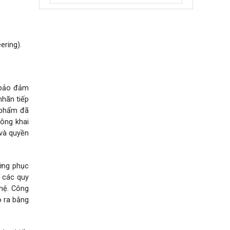
ering).
ế bảo đảm
nhãn tiếp
n phẩm đã
công khai
 và quyền
ớng phục
p các quy
hệ. Công
o ra bằng