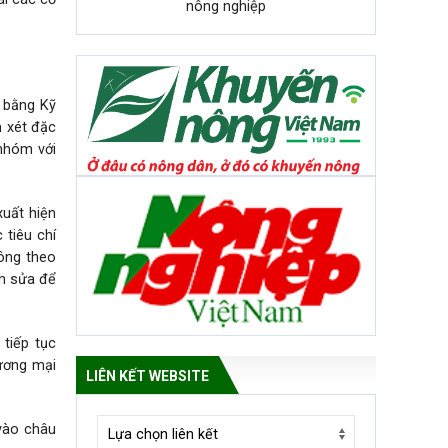
nông nghiệp
n bằng Kỹ
m xét đặc
 nhóm với
uất hiện
 tiêu chí
hông theo
nh sửa để
tiếp tục
hương mại
LIÊN KẾT WEBSITE
 vào châu