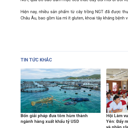
Hiện nay, nhiều sản phẩm từ cây trồng NGT đã được thươ
Châu Âu, bao gồm lúa mì ít gluten, khoai tây kháng bệnh và
TIN TỨC KHÁC
Bốn giải pháp đưa tôm hùm thành
Hội Làm vư
ngành hàng xuất khẩu tỷ USD
Yên: Đẩy m
và nhân rộ