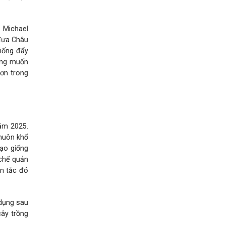
 Michael
 đưa Châu
giống đẩy
ong muốn
ơn trong
ăm 2025.
khuôn khổ
tạo giống
 chế quản
ên tắc đó
 dụng sau
cây trồng