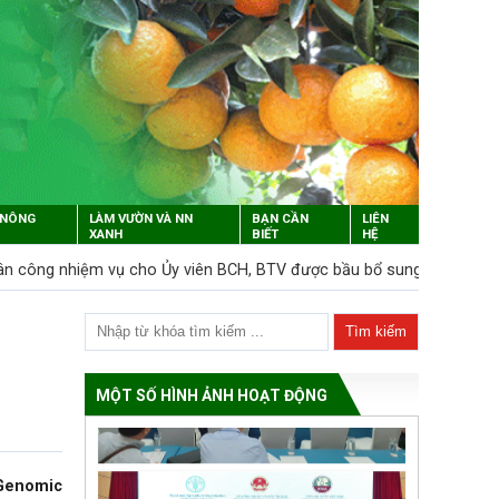
 NÔNG
LÀM VƯỜN VÀ NN
BẠN CẦN
LIÊN
XANH
BIẾT
HỆ
ân công nhiệm vụ cho Ủy viên BCH, BTV được bầu bổ sung tháng 3/
MỘT SỐ HÌNH ẢNH HOẠT ĐỘNG
 Genomic