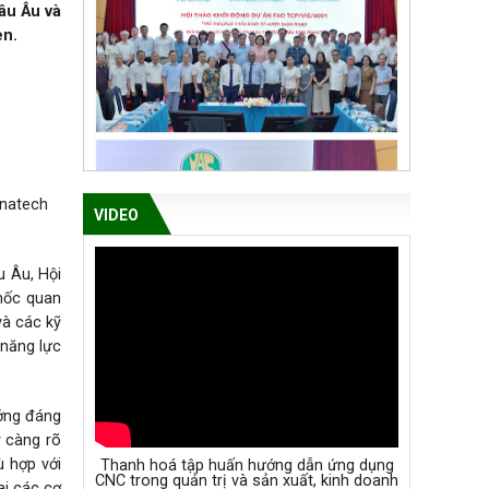
âu Âu và
en.
anatech
VIDEO
u Âu, Hội
mốc quan
và các kỹ
 năng lực
ưởng đáng
y càng rõ
ù hợp với
Thanh hoá tập huấn hướng dẫn ứng dụng
CNC trong quản trị và sản xuất, kinh doanh
ai các cơ