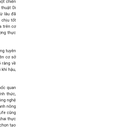
một chiến
thuật Di
từ lâu đã
 chịu tốt
a trên cơ
ơng thực
ong tuyên
ên cơ sở
õ ràng về
 khí hậu,
mốc quan
ính thức,
công nghệ
gành nông
Life cũng
khai thực
 chọn tạo