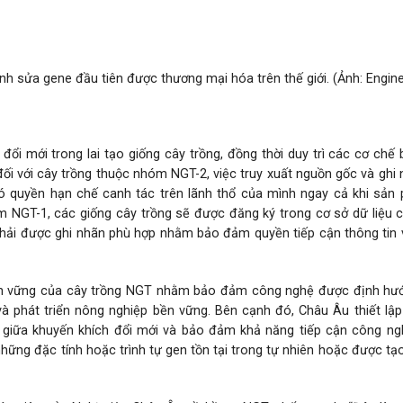
h sửa gene đầu tiên được thương mại hóa trên thế giới. (Ảnh: Engine
ổi mới trong lai tạo giống cây trồng, đồng thời duy trì các cơ ch
ối với cây trồng thuộc nhóm NGT-2, việc truy xuất nguồn gốc và ghi 
 có quyền hạn chế canh tác trên lãnh thổ của mình ngay cả khi sả
 NGT-1, các giống cây trồng sẽ được đăng ký trong cơ sở dữ liệu 
 phải được ghi nhãn phù hợp nhằm bảo đảm quyền tiếp cận thông tin
bền vững của cây trồng NGT nhằm bảo đảm công nghệ được định hư
và phát triển nông nghiệp bền vững. Bên cạnh đó, Châu Âu thiết lậ
g giữa khuyến khích đổi mới và bảo đảm khả năng tiếp cận công ng
ững đặc tính hoặc trình tự gen tồn tại trong tự nhiên hoặc được tạ