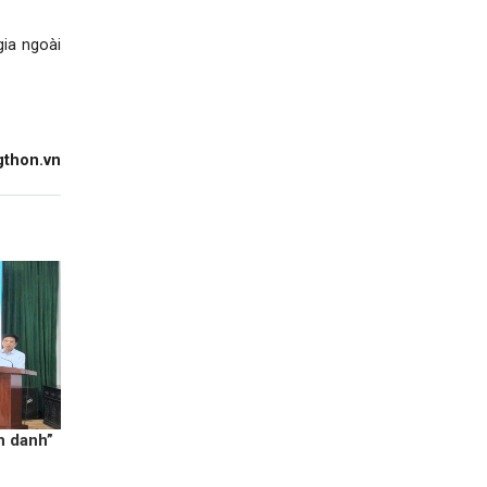
gia ngoài
thon.vn
h danh”