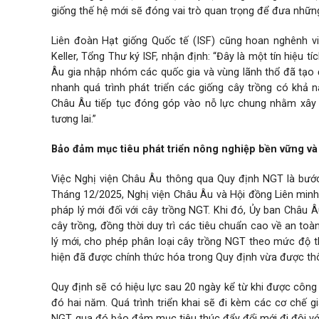
giống thế hệ mới sẽ đóng vai trò quan trọng để đưa nhữn
Liên đoàn Hạt giống Quốc tế (ISF) cũng hoan nghênh v
Keller, Tổng Thư ký ISF, nhận định: “Đây là một tín hiệu 
Âu gia nhập nhóm các quốc gia và vùng lãnh thổ đã tạo đ
nhanh quá trình phát triển các giống cây trồng có khả
Châu Âu tiếp tục đóng góp vào nỗ lực chung nhằm xây 
tương lai.”
Bảo đảm mục tiêu phát triển nông nghiệp bền vững và
Việc Nghị viện Châu Âu thông qua Quy định NGT là bướ
Tháng 12/2025, Nghị viện Châu Âu và Hội đồng Liên minh 
pháp lý mới đối với cây trồng NGT. Khi đó, Ủy ban Châu 
cây trồng, đồng thời duy trì các tiêu chuẩn cao về an t
lý mới, cho phép phân loại cây trồng NGT theo mức độ t
hiện đã được chính thức hóa trong Quy định vừa được th
Quy định sẽ có hiệu lực sau 20 ngày kể từ khi được côn
đó hai năm. Quá trình triển khai sẽ đi kèm các cơ chế g
NGT, qua đó bảo đảm mục tiêu thúc đẩy đổi mới đi đôi với