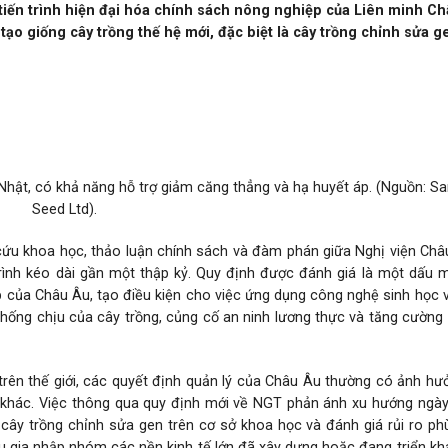
iến trình hiện đại hóa chính sách nông nghiệp của Liên minh Ch
o giống cây trồng thế hệ mới, đặc biệt là cây trồng chỉnh sửa g
hật, có khả năng hỗ trợ giảm căng thẳng và hạ huyết áp. (Nguồn: S
Seed Ltd).
cứu khoa học, thảo luận chính sách và đàm phán giữa Nghị viện Châ
rình kéo dài gần một thập kỷ. Quy định được đánh giá là một dấu 
ệp của Châu Âu, tạo điều kiện cho việc ứng dụng công nghệ sinh học 
hống chịu của cây trồng, củng cố an ninh lương thực và tăng cường
n trên thế giới, các quyết định quản lý của Châu Âu thường có ảnh h
a khác. Việc thông qua quy định mới về NGT phản ánh xu hướng ngà
i cây trồng chỉnh sửa gen trên cơ sở khoa học và đánh giá rủi ro ph
 gia nhập nhóm các nền kinh tế lớn đã xây dựng hoặc đang triển kh