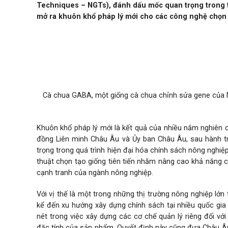
Techniques – NGTs), đánh dấu mốc quan trọng trong t
mở ra khuôn khổ pháp lý mới cho các công nghệ chọn tạ
Cà chua GABA, một giống cà chua chỉnh sửa gene của N
Khuôn khổ pháp lý mới là kết quả của nhiều năm nghiên 
đồng Liên minh Châu Âu và Ủy ban Châu Âu, sau hành t
trọng trong quá trình hiện đại hóa chính sách nông nghi
thuật chọn tạo giống tiên tiến nhằm nâng cao khả năng c
cạnh tranh của ngành nông nghiệp.
Với vị thế là một trong những thị trường nông nghiệp lớ
kể đến xu hướng xây dựng chính sách tại nhiều quốc gi
nét trong việc xây dựng các cơ chế quản lý riêng đối vớ
đặc tính của sản phẩm. Quyết định này cũng đưa Châu Âu