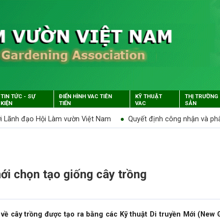
TIN TỨC - SỰ
ĐIỂN HÌNH VAC TIÊN
KỸ THUẬT
THỊ TRƯỜNG
KIỆN
TIẾN
VAC
SẢN
ới Lãnh đạo Hội Làm vườn Việt Nam
Quyết định công nhận và ph
ới chọn tạo giống cây trồng
về cây trồng được tạo ra bằng các Kỹ thuật Di truyền Mới (New