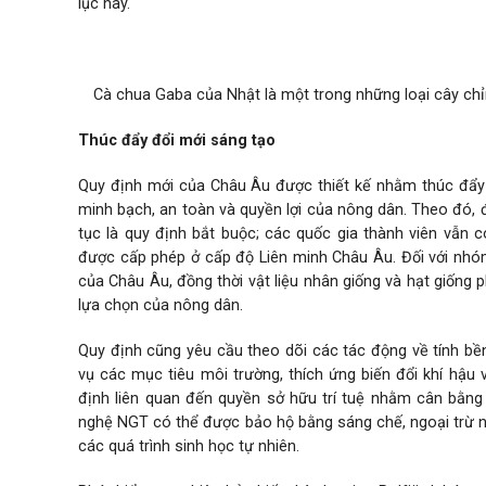
lục này.
Cà chua Gaba của Nhật là một trong những loại cây chỉn
Thúc đẩy đổi mới sáng tạo
Quy định mới của Châu Âu được thiết kế nhằm thúc đẩy đ
minh bạch, an toàn và quyền lợi của nông dân. Theo đó, đ
tục là quy định bắt buộc; các quốc gia thành viên vẫn
được cấp phép ở cấp độ Liên minh Châu Âu. Đối với nhóm
của Châu Âu, đồng thời vật liệu nhân giống và hạt giống
lựa chọn của nông dân.
Quy định cũng yêu cầu theo dõi các tác động về tính 
vụ các mục tiêu môi trường, thích ứng biến đổi khí hậu 
định liên quan đến quyền sở hữu trí tuệ nhằm cân bằn
nghệ NGT có thể được bảo hộ bằng sáng chế, ngoại trừ nh
các quá trình sinh học tự nhiên.