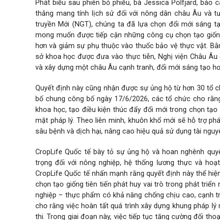
Phát biểu sau phiên bỏ phiếu, bà Jessica Polfjärd, báo
thắng mang tính lịch sử đối với nông dân châu Âu và t
truyền Mới (NGT), chúng ta đã lựa chọn đổi mới sáng t
mong muốn được tiếp cận những công cụ chọn tạo giống 
hơn và giảm sự phụ thuộc vào thuốc bảo vệ thực vật. Bằn
sở khoa học được đưa vào thực tiễn, Nghị viện Châu Â
và xây dựng một châu Âu cạnh tranh, đổi mới sáng tạo hơ
Quyết định này cũng nhận được sự ủng hộ từ hơn 30 tổ ch
bố chung công bố ngày 17/6/2026, các tổ chức cho rằng
khoa học, tạo điều kiện thúc đẩy đổi mới trong chọn tạo
mặt pháp lý. Theo liên minh, khuôn khổ mới sẽ hỗ trợ phá
sâu bệnh và dịch hại, nâng cao hiệu quả sử dụng tài ngu
CropLife Quốc tế bày tỏ sự ủng hộ và hoan nghênh quy
trọng đối với nông nghiệp, hệ thống lương thực và hoạ
CropLife Quốc tế nhấn mạnh rằng quyết định này thể hiệ
chọn tạo giống tiên tiến phát huy vai trò trong phát tr
nghiệp – thực phẩm có khả năng chống chịu cao, cạnh tra
cho rằng việc hoàn tất quá trình xây dựng khung pháp lý 
thi. Trong giai đoạn này, việc tiếp tục tăng cường đối th