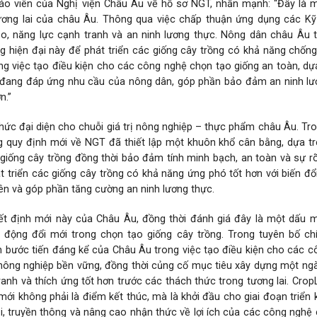
 cáo viên của Nghị viện Châu Âu về hồ sơ NGT, nhấn mạnh: “Đây là 
ương lai của châu Âu. Thông qua việc chấp thuận ứng dụng các Kỹ 
ạo, năng lực cạnh tranh và an ninh lương thực. Nông dân châu Âu 
hiện đại này để phát triển các giống cây trồng có khả năng chống
g việc tạo điều kiện cho các công nghệ chọn tạo giống an toàn, dự
u đang đáp ứng nhu cầu của nông dân, góp phần bảo đảm an ninh lư
n.”
ức đại diện cho chuỗi giá trị nông nghiệp – thực phẩm châu Âu. Tr
 quy định mới về NGT đã thiết lập một khuôn khổ cân bằng, dựa tr
 giống cây trồng đồng thời bảo đảm tính minh bạch, an toàn và sự r
t triển các giống cây trồng có khả năng ứng phó tốt hơn với biến đổi
yên và góp phần tăng cường an ninh lương thực.
ết định mới này của Châu Âu, đồng thời đánh giá đây là một dấu 
t động đổi mới trong chọn tạo giống cây trồng. Trong tuyên bố ch
n bước tiến đáng kể của Châu Âu trong việc tạo điều kiện cho các 
iển nông nghiệp bền vững, đồng thời củng cố mục tiêu xây dựng một n
nh và thích ứng tốt hơn trước các thách thức trong tương lai. Crop
mới không phải là điểm kết thúc, mà là khởi đầu cho giai đoạn triển 
oại, truyền thông và nâng cao nhận thức về lợi ích của các công nghệ