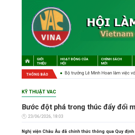
GIỚI
HOẠT ĐỘNG CỦA
CHÍNH SÁCH
THIỆU
HỘI
MỚI
p lớn sau 'siêu bão' lịch sử
Bộ trưởng Lê Minh Hoan làm việc v
THÔNG BÁO
KỸ THUẬT VAC
Bước đột phá trong thúc đẩy đổi m
23/06/2026, 18:03
Nghị viện Châu Âu đã chính thức thông qua Quy định 