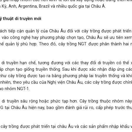
Kỳ, Anh, Argentina, Brazil và nhiều quốc gia tại Châu Á.
ỹ thuật di truyền mới
ch tiếp cận quản lý của Châu Âu đối với cây trồng được phát triể
hơn vào công nghệ hay phương pháp chọn tạo, Châu Âu sẽ ưu tiên xe
 chế quản lý phù hợp. Theo đó, cây trồng NGT được phân thành hai
 truyền hạn chế, tương đương với các thay đổi di truyền có thể x
p chọn tạo giống truyền thống. Sau khi được xác nhận đáp ứng các
như cây trồng được tạo ra bằng phương pháp lai truyền thống và k
uy nhiên, theo yêu cầu của Nghị viện Châu Âu, các cây trồng được chỉ
vào nhóm NGT-1.
i truyền sâu rộng hoặc phức tạp hơn. Cây trồng thuộc nhóm này 
ĐG tại Châu Âu hiện nay, bao gồm đánh giá rủi ro, cấp phép trước t
 cây trồng được phát triển tại châu Âu và các sản phẩm nhập khẩu