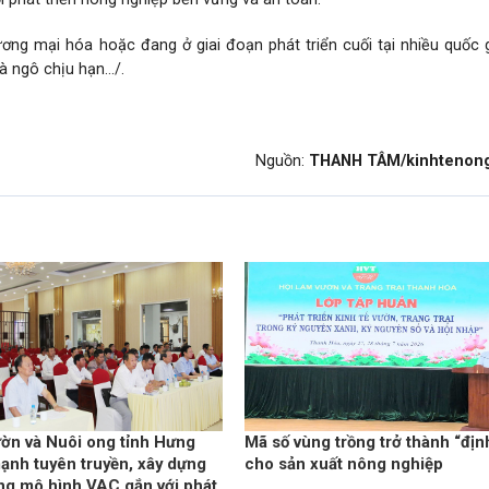
ng mại hóa hoặc đang ở giai đoạn phát triển cuối tại nhiều quốc 
 ngô chịu hạn.../.
Nguồn:
THANH TÂM/kinhtenong
ờn và Nuôi ong tỉnh Hưng
Mã số vùng trồng trở thành “địn
ạnh tuyên truyền, xây dựng
cho sản xuất nông nghiệp
ng mô hình VAC gắn với phát