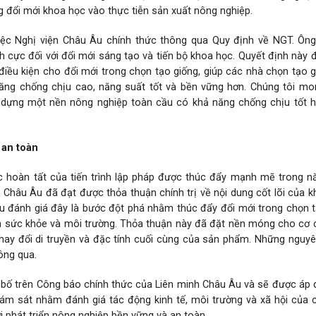
g đổi mới khoa học vào thực tiễn sản xuất nông nghiệp.
iệc Nghị viện Châu Âu chính thức thông qua Quy định về NGT. Ông
tích cực đối với đổi mới sáng tạo và tiến bộ khoa học. Quyết định này
iều kiện cho đổi mới trong chọn tạo giống, giúp các nhà chọn tạo 
 năng chống chịu cao, năng suất tốt và bền vững hơn. Chúng tôi m
dựng một nền nông nghiệp toàn cầu có khả năng chống chịu tốt h
 an toàn
c hoàn tất của tiến trình lập pháp được thúc đẩy mạnh mẽ trong n
Châu Âu đã đạt được thỏa thuận chính trị về nội dung cốt lõi của 
Âu đánh giá đây là bước đột phá nhằm thúc đẩy đổi mới trong chọn 
oàn sức khỏe và môi trường. Thỏa thuận này đã đặt nền móng cho cơ
hay đổi di truyền và đặc tính cuối cùng của sản phẩm. Những nguy
ông qua.
g bố trên Công báo chính thức của Liên minh Châu Âu và sẽ được áp
iám sát nhằm đánh giá tác động kinh tế, môi trường và xã hội của 
 phát triển nông nghiệp bền vững và an toàn.