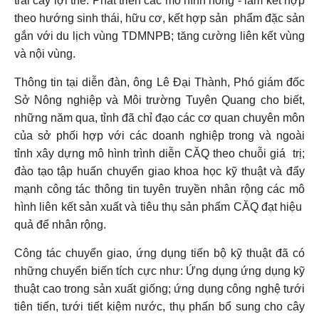
trái cây lợi thế. Phát triển các mô hình nông - lâm kết hợp
theo hướng sinh thái, hữu cơ, kết hợp sản phẩm đặc sản
gắn với du lịch vùng TDMNPB; tăng cường liên kết vùng
và nội vùng.
Thông tin tại diễn đàn, ông Lê Đại Thành, Phó giám đốc
Sở Nông nghiệp và Môi trường Tuyên Quang cho biết,
những năm qua, tỉnh đã chỉ đạo các cơ quan chuyên môn
của sở phối hợp với các doanh nghiệp trong và ngoài
tỉnh xây dựng mô hình trình diễn CĂQ theo chuỗi giá trị;
đào tạo tập huấn chuyển giao khoa học kỹ thuật và đẩy
mạnh công tác thông tin tuyên truyền nhân rộng các mô
hình liên kết sản xuất và tiêu thụ sản phẩm CĂQ đạt hiệu
quả để nhân rộng.
Công tác chuyển giao, ứng dụng tiến bộ kỹ thuật đã có
những chuyển biến tích cực như: Ứng dụng ứng dụng kỹ
thuật cao trong sản xuất giống; ứng dụng công nghệ tưới
tiên tiến, tưới tiết kiệm nước, thụ phấn bổ sung cho cây