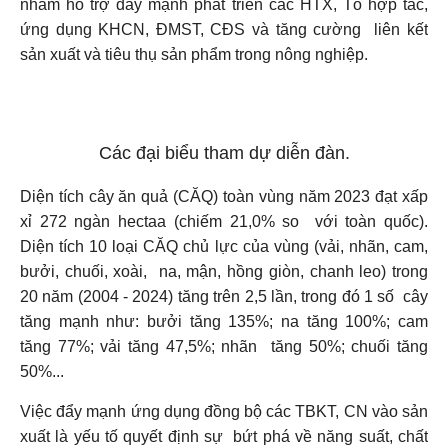
nhằm hỗ trợ đẩy mạnh phát triển các HTX, Tổ hợp tác,
ứng dụng KHCN, ĐMST, CĐS và tăng cường liên kết
sản xuất và tiêu thụ sản phẩm trong nông nghiệp.
Các đại biểu tham dự diễn đàn.
Diện tích cây ăn quả (CĂQ) toàn vùng năm 2023 đạt xấp
xỉ 272 ngàn hectaa (chiếm 21,0% so với toàn quốc).
Diện tích 10 loại CĂQ chủ lực của vùng (vải, nhãn, cam,
bưởi, chuối, xoài, na, mận, hồng giòn, chanh leo) trong
20 năm (2004 - 2024) tăng trên 2,5 lần, trong đó 1 số cây
tăng mạnh như: bưởi tăng 135%; na tăng 100%; cam
tăng 77%; vải tăng 47,5%; nhãn tăng 50%; chuối tăng
50%...
Việc đẩy mạnh ứng dụng đồng bộ các TBKT, CN vào sản
xuất là yếu tố quyết định sự bứt phá về năng suất, chất