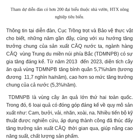
Tham dự diễn đàn có hơn 200 đại biểu thuộc nhà vườn, HTX nông
nghiệp tiêu biểu.
Thông tin tại diễn đàn, Cục Trồng trọt và Bảo vệ thực vật
cho biết, những năm gần đây, cùng với xu hướng tăng
trưởng chung của sản xuất CĂQ nước ta, ngành hàng
CĂQ vùng Trung du miền núi phía Bắc (TDMNPB) có sự
gia tăng đáng kể. Từ năm 2013 đến 2023, diện tích cây
ăn quả vùng TDMNPB tăng bình quân 5,7%/năm (tương
đương 11,7 nghìn ha/năm), cao hơn so mức tăng trưởng
chung của cả nước (5,3%/năm).
TDMNPB là vùng cây ăn quả lớn thứ hai toàn quốc.
Trong đó, 6 loại quả có đóng góp đáng kể về quy mô sản
xuất như: Cam, bưởi, vải, nhãn, xoài, na. Nhiều tiến bộ kỹ
thuật được nghiên cứu, áp dụng thành công đã thúc đẩy
tăng trưởng sản xuất CĂQ thời gian qua, giúp nâng cao
năng suất, chất lượng sản phẩm.