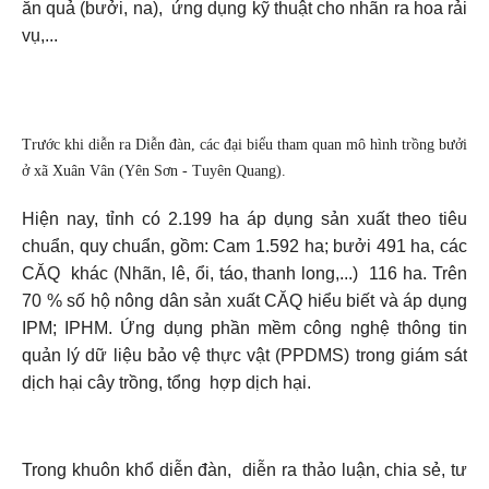
ăn quả (bưởi, na), ứng dụng kỹ thuật cho nhãn ra hoa rải
vụ,...
Trước khi diễn ra Diễn đàn, các đại biểu tham quan mô hình trồng bưởi
ở xã Xuân Vân (Yên Sơn - Tuyên Quang).
Hiện nay, tỉnh có 2.199 ha áp dụng sản xuất theo tiêu
chuẩn, quy chuẩn, gồm: Cam 1.592 ha; bưởi 491 ha, các
CĂQ khác (Nhãn, lê, ổi, táo, thanh long,...) 116 ha. Trên
70 % số hộ nông dân sản xuất CĂQ hiểu biết và áp dụng
IPM; IPHM. Ứng dụng phần mềm công nghệ thông tin
quản lý dữ liệu bảo vệ thực vật (PPDMS) trong giám sát
dịch hại cây trồng, tổng hợp dịch hại.
Trong khuôn khổ diễn đàn, diễn ra thảo luận, chia sẻ, tư