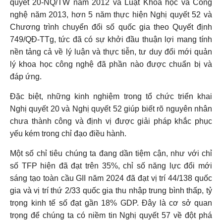
quyết 20-NQ/TW năm 2012 và Luật Khoa học và Công
nghệ năm 2013, hơn 5 năm thực hiện Nghị quyết 52 và
Chương trình chuyển đổi số quốc gia theo Quyết định
749/QĐ-TTg, tức đã có sự khởi đầu thuận lợi mang tính
nền tảng cả về lý luận và thực tiễn, tư duy đổi mới quản
lý khoa học công nghệ đã phần nào được chuẩn bị và
đáp ứng.
Đặc biệt, những kinh nghiệm trong tổ chức triển khai
Nghị quyết 20 và Nghị quyết 52 giúp biết rõ nguyên nhân
chưa thành công và định vị được giải pháp khắc phục
yếu kém trong chỉ đạo điều hành.
Một số chỉ tiêu chúng ta đang dần tiệm cận, như với chỉ
số TFP hiện đã đạt trên 35%, chỉ số năng lực đổi mới
sáng tạo toàn cầu GII năm 2024 đã đạt vị trí 44/138 quốc
gia và vị trí thứ 2/33 quốc gia thu nhập trung bình thấp, tỷ
trọng kinh tế số đạt gần 18% GDP. Đây là cơ sở quan
trọng để chúng ta có niềm tin Nghị quyết 57 về đột phá