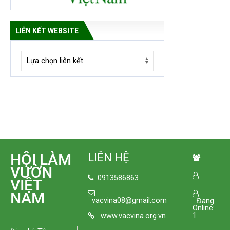
LIÊN KẾT WEBSITE
HỘI LÀM
LIÊN HỆ
VƯỜN
0913586863
VIỆT
NAM
vacvina08@gmail.com
Đang
Online:
1
www.vacvina.org.vn