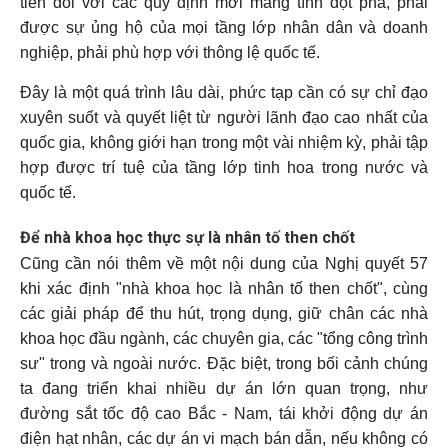
tiễn đối với các quy định mới mang tính đột phá, phải
được sự ủng hộ của mọi tầng lớp nhân dân và doanh
nghiệp, phải phù hợp với thông lệ quốc tế.
Đây là một quá trình lâu dài, phức tạp cần có sự chỉ đạo
xuyên suốt và quyết liệt từ người lãnh đạo cao nhất của
quốc gia, không giới hạn trong một vài nhiệm kỳ, phải tập
hợp được trí tuệ của tầng lớp tinh hoa trong nước và
quốc tế.
Để nhà khoa học thực sự là nhân tố then chốt
Cũng cần nói thêm về một nội dung của Nghị quyết 57
khi xác định "nhà khoa học là nhân tố then chốt", cùng
các giải pháp để thu hút, trọng dụng, giữ chân các nhà
khoa học đầu ngành, các chuyên gia, các "tổng công trình
sư" trong và ngoài nước. Đặc biệt, trong bối cảnh chúng
ta đang triển khai nhiều dự án lớn quan trọng, như
đường sắt tốc độ cao Bắc - Nam, tái khởi động dự án
điện hạt nhân, các dự án vi mạch bán dẫn, nếu không có