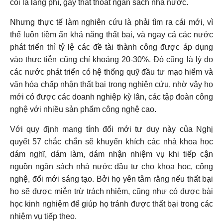
coi là lãng phí, gây thất thoát ngân sách nhà nước.
Nhưng thực tế làm nghiên cứu là phải tìm ra cái mới, vì
thế luôn tiềm ẩn khả năng thất bại, và ngay cả các nước
phát triển thì tỷ lệ các đề tài thành công được áp dụng
vào thực tiễn cũng chỉ khoảng 20-30%. Đó cũng là lý do
các nước phát triển có hệ thống quỹ đầu tư mạo hiểm và
văn hóa chấp nhận thất bại trong nghiên cứu, nhờ vậy họ
mới có được các doanh nghiệp kỳ lân, các tập đoàn công
nghệ với nhiều sản phẩm công nghệ cao.
Với quy định mang tính đổi mới tư duy này của Nghị
quyết 57 chắc chắn sẽ khuyến khích các nhà khoa học
dám nghĩ, dám làm, dám nhận nhiệm vụ khi tiếp cận
nguồn ngân sách nhà nước đầu tư cho khoa học, công
nghệ, đổi mới sáng tạo. Bởi họ yên tâm rằng nếu thất bại
họ sẽ được miễn trừ trách nhiệm, cũng như có được bài
học kinh nghiệm để giúp họ tránh được thất bại trong các
nhiệm vụ tiếp theo.