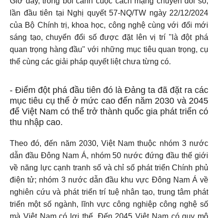
Giờ đây, trong bối cảnh cuộc cách mạng chuyển đổi số,
lần đầu tiên tại Nghị quyết 57-NQ/TW ngày 22/12/2024
của Bộ Chính trị, khoa học, công nghệ cùng với đổi mới
sáng tạo, chuyển đổi số được đặt lên vị trí "là đột phá
quan trọng hàng đầu" với những mục tiêu quan trọng, cụ
thể cùng các giải pháp quyết liệt chưa từng có.
- Điểm đột phá đầu tiên
đó là Đảng ta đã đặt ra các
mục tiêu cụ thể ở mức cao đến năm 2030 và 2045
để Việt Nam có thể trở thành quốc gia phát triển có
thu nhập cao.
Theo đó, đến năm 2030, Việt Nam thuộc nhóm 3 nước
dẫn đầu Đông Nam Á, nhóm 50 nước đứng đầu thế giới
về năng lực cạnh tranh số và chỉ số phát triển Chính phủ
điện tử; nhóm 3 nước dẫn đầu khu vực Đông Nam Á về
nghiên cứu và phát triển trí tuệ nhân tạo, trung tâm phát
triển một số ngành, lĩnh vực công nghiệp công nghệ số
mà Việt Nam có lợi thế. Đến 2045 Việt Nam có quy mô