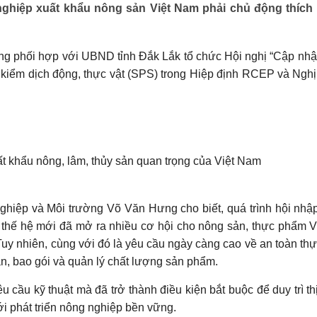
ghiệp xuất khẩu nông sản Việt Nam phải chủ động thích
ờng phối hợp với UBND tỉnh Đắk Lắk tổ chức Hội nghị “Cập nhậ
à kiểm dịch động, thực vật (SPS) trong Hiệp định RCEP và Nghị
uất khẩu nông, lâm, thủy sản quan trọng của Việt Nam
ghiệp và Môi trường Võ Văn Hưng cho biết, quá trình hội nhập
o thế hệ mới đã mở ra nhiều cơ hội cho nông sản, thực phẩm 
 Tuy nhiên, cùng với đó là yêu cầu ngày càng cao về an toàn th
ãn, bao gói và quản lý chất lượng sản phẩm.
 cầu kỹ thuật mà đã trở thành điều kiện bắt buộc để duy trì th
i phát triển nông nghiệp bền vững.