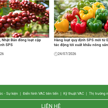
, Nhật Bản đồng loạt cập
Hàng loạt quy định SPS mới từ 
ịnh SPS
tác động tới xuất khẩu nông sản
026
24/07/2026
ức - Sự kiện
Điển hình VAC tiên tiến
Kỹ thuật VAC
Thị trường 
LIÊN HỆ