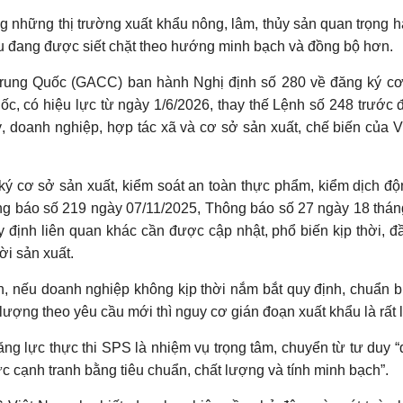
ong những thị trường xuất khẩu nông, lâm, thủy sản quan trọng 
u đang được siết chặt theo hướng minh bạch và đồng bộ hơn.
Trung Quốc (GACC) ban hành Nghị định số 280 về đăng ký c
c, có hiệu lực từ ngày 1/6/2026, thay thế Lệnh số 248 trước 
ý, doanh nghiệp, hợp tác xã và cơ sở sản xuất, chế biến của 
ký cơ sở sản xuất, kiểm soát an toàn thực phẩm, kiểm dịch độ
hông báo số 219 ngày 07/11/2025, Thông báo số 27 ngày 18 thá
định liên quan khác cần được cập nhật, phổ biến kịp thời, đ
ời sản xuất.
 nếu doanh nghiệp không kịp thời nắm bắt quy định, chuẩn b
 lượng theo yêu cầu mới thì nguy cơ gián đoạn xuất khẩu là rất 
ng lực thực thi SPS là nhiệm vụ trọng tâm, chuyển từ tư duy 
c cạnh tranh bằng tiêu chuẩn, chất lượng và tính minh bạch”.