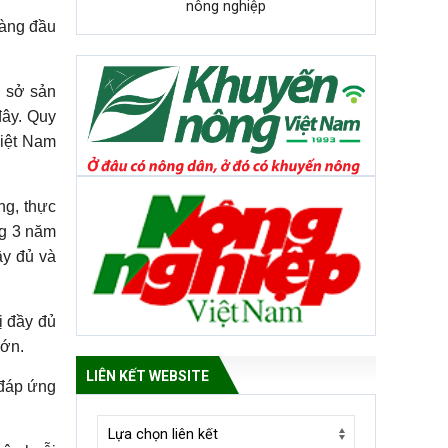
nông nghiệp
hàng đầu
ơ sở sản
đây. Quy
Việt Nam
ng, thực
ng 3 năm
ầy đủ và
ị đầy đủ
lớn.
LIÊN KẾT WEBSITE
“đáp ứng