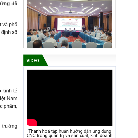
 ứng để
t và phổ
 định số
VIDEO
 kinh tế
Việt Nam
ực phẩm,
ị trường
Thanh hoá tập huấn hướng dẫn ứng dụng
CNC trong quản trị và sản xuất, kinh doanh