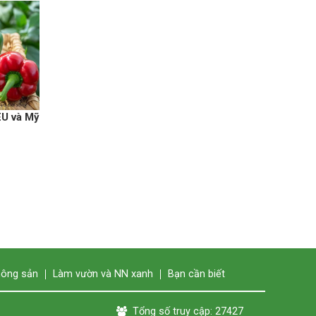
EU và Mỹ
nông sản
Làm vườn và NN xanh
Bạn cần biết
Tổng số truy cập: 27427