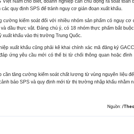
ệt Nam cho biết, doanh nghiệp cần chủ động rà soát toàn 
 các quy định SPS để tránh nguy cơ gián đoạn xuất khẩu.
tăng cường kiểm soát đối với nhiều nhóm sản phẩm có nguy cơ
yến và dầu thực vật. Đáng chú ý, có 18 nhóm thực phẩm bắt buộc
ý xuất khẩu vào thị trường Trung Quốc.
hiệp xuất khẩu cũng phải kê khai chính xác mã đăng ký GACC
áp ứng yêu cầu mới có thể bị từ chối thông quan hoặc đình 
cần tăng cường kiểm soát chất lượng từ vùng nguyên liệu đ
c cảnh báo SPS và quy định mới từ thị trường nhập khẩu nhằm 
Nguồn:
/Theo