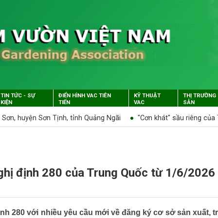
TIN TỨC - SỰ
ĐIỂN HÌNH VAC TIÊN
KỸ THUẬT
THỊ TRƯỜNG
KIỆN
TIẾN
VAC
SẢN
h Sơn, huyện Sơn Tịnh, tỉnh Quảng Ngãi
"Cơn khát" sầu riêng của
ghị định 280 của Trung Quốc từ 1/6/2026
nh 280 với nhiều yêu cầu mới về đăng ký cơ sở sản xuất, t