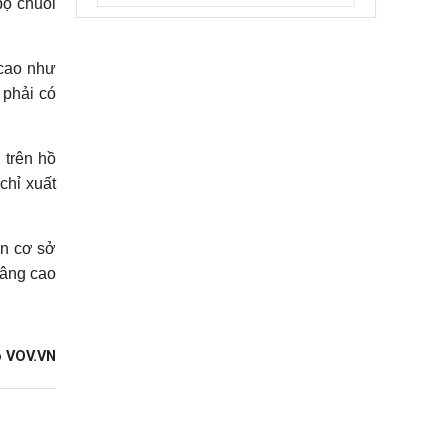
bộ chuỗi
 cao như
 phải có
 trên hồ
chỉ xuất
ến cơ sở
nâng cao
 VOV.VN