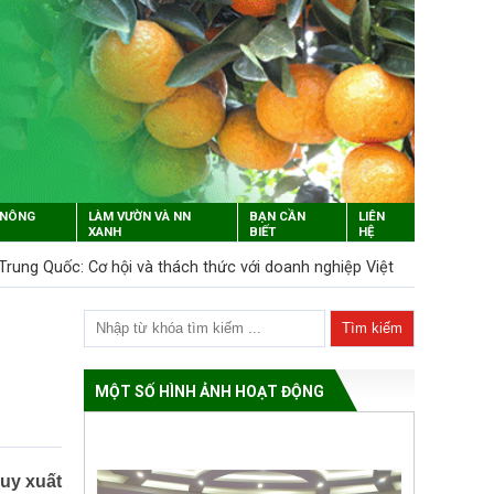
 NÔNG
LÀM VƯỜN VÀ NN
BẠN CẦN
LIÊN
XANH
BIẾT
HỆ
 Trung Quốc: Cơ hội và thách thức với doanh nghiệp Việt
Thủ tướn
MỘT SỐ HÌNH ẢNH HOẠT ĐỘNG
ruy xuất