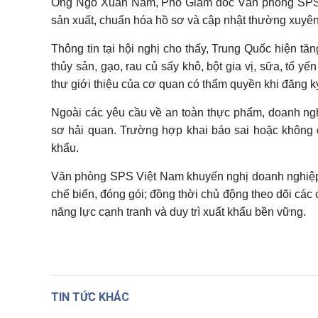
Ông Ngô Xuân Nam, Phó Giám đốc Văn phòng SPS Vi
sản xuất, chuẩn hóa hồ sơ và cập nhật thường xuyên
Thông tin tại hội nghị cho thấy, Trung Quốc hiện 
thủy sản, gạo, rau củ sấy khô, bột gia vị, sữa, tổ 
thư giới thiệu của cơ quan có thẩm quyền khi đăng k
Ngoài các yêu cầu về an toàn thực phẩm, doanh ng
sơ hải quan. Trường hợp khai báo sai hoặc không đ
khẩu.
Văn phòng SPS Việt Nam khuyến nghị doanh nghiệp 
chế biến, đóng gói; đồng thời chủ động theo dõi cá
năng lực cạnh tranh và duy trì xuất khẩu bền vững.
TIN TỨC KHÁC