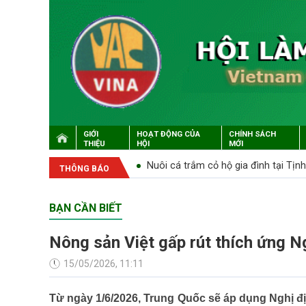
GIỚI
HOẠT ĐỘNG CỦA
CHÍNH SÁCH
THIỆU
HỘI
MỚI
Nghị Định 126/2024/NĐ-CP
Nuôi cá trắm cỏ hộ gia đình tại Tịn
THÔNG BÁO
BẠN CẦN BIẾT
Nông sản Việt gấp rút thích ứng N
15/05/2026, 11:11
Từ ngày 1/6/2026, Trung Quốc sẽ áp dụng Nghị đị