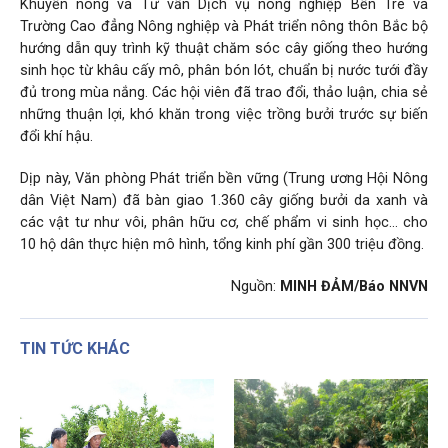
Khuyến nông và Tư vấn Dịch vụ nông nghiệp Bến Tre và
Trường Cao đẳng Nông nghiệp và Phát triển nông thôn Bắc bộ
hướng dẫn quy trình kỹ thuật chăm sóc cây giống theo hướng
sinh học từ khâu cấy mô, phân bón lót, chuẩn bị nước tưới đầy
đủ trong mùa nắng. Các hội viên đã trao đổi, thảo luận, chia sẻ
những thuận lợi, khó khăn trong việc trồng bưởi trước sự biến
đổi khí hậu.
Dịp này, Văn phòng Phát triển bền vững (Trung ương Hội Nông
dân Việt Nam) đã bàn giao 1.360 cây giống bưởi da xanh và
các vật tư như vôi,
phân hữu cơ
, chế phẩm vi sinh học... cho
10 hộ dân thực hiện mô hình, tổng kinh phí gần 300 triệu đồng.
Nguồn:
MINH ĐẢM/Báo NNVN
TIN TỨC KHÁC