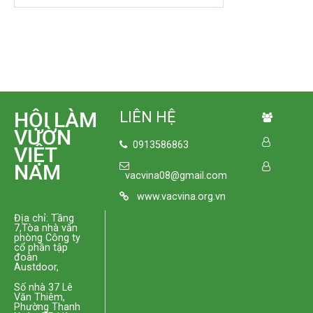
HỘI LÀM
LIÊN HỆ
VƯỜN
0913586863
VIỆT
NAM
vacvina08@gmail.com
www.vacvina.org.vn
Địa chỉ: Tầng
7,Tòa nhà văn
phòng Công ty
cổ phần tập
đoàn
Austdoor,
Số nhà 37 Lê
Văn Thiêm,
Phường Thanh