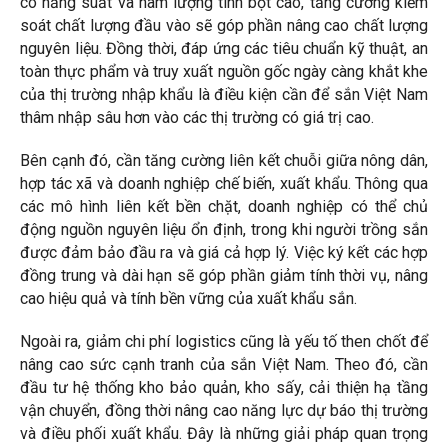
có năng suất và hàm lượng tinh bột cao, tăng cường kiểm
soát chất lượng đầu vào sẽ góp phần nâng cao chất lượng
nguyên liệu. Đồng thời, đáp ứng các tiêu chuẩn kỹ thuật, an
toàn thực phẩm và truy xuất nguồn gốc ngày càng khắt khe
của thị trường nhập khẩu là điều kiện cần để sắn Việt Nam
thâm nhập sâu hơn vào các thị trường có giá trị cao.
Bên cạnh đó, cần tăng cường liên kết chuỗi giữa nông dân,
hợp tác xã và doanh nghiệp chế biến, xuất khẩu. Thông qua
các mô hình liên kết bền chặt, doanh nghiệp có thể chủ
động nguồn nguyên liệu ổn định, trong khi người trồng sắn
được đảm bảo đầu ra và giá cả hợp lý. Việc ký kết các hợp
đồng trung và dài hạn sẽ góp phần giảm tính thời vụ, nâng
cao hiệu quả và tính bền vững của xuất khẩu sắn.
Ngoài ra, giảm chi phí logistics cũng là yếu tố then chốt để
nâng cao sức cạnh tranh của sắn Việt Nam. Theo đó, cần
đầu tư hệ thống kho bảo quản, kho sấy, cải thiện hạ tầng
vận chuyển, đồng thời nâng cao năng lực dự báo thị trường
và điều phối xuất khẩu. Đây là những giải pháp quan trọng