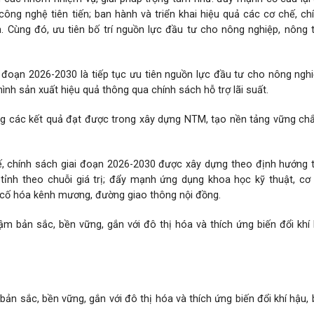
ông nghệ tiên tiến; ban hành và triển khai hiệu quả các cơ chế, ch
 Cùng đó, ưu tiên bố trí nguồn lực đầu tư cho nông nghiệp, nông 
 đoạn 2026-2030 là tiếp tục ưu tiên nguồn lực đầu tư cho nông ngh
ình sản xuất hiệu quả thông qua chính sách hỗ trợ lãi suất.
ượng các kết quả đạt được trong xây dựng NTM, tạo nền tảng vững c
 chính sách giai đoạn 2026-2030 được xây dựng theo định hướng t
tỉnh theo chuỗi giá trị; đẩy mạnh ứng dụng khoa học kỹ thuật, cơ 
n cố hóa kênh mương, đường giao thông nội đồng.
ậm bản sắc, bền vững, gắn với đô thị hóa và thích ứng biến đổi khí
bản sắc, bền vững, gắn với đô thị hóa và thích ứng biến đổi khí hậu