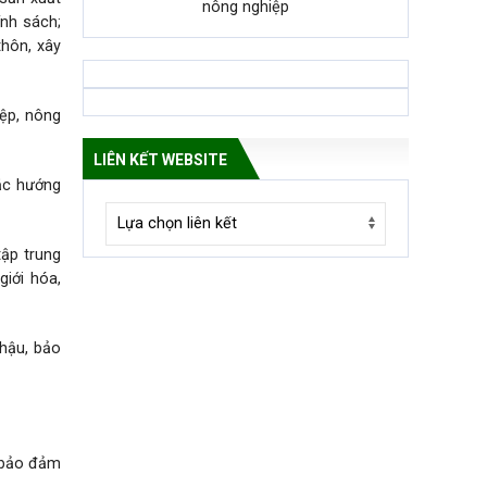
nông nghiệp
ính sách;
thôn, xây
iệp, nông
LIÊN KẾT WEBSITE
hắc hướng
ập trung
giới hóa,
 hậu, bảo
, bảo đảm