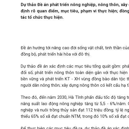
Dự thảo Đề án phát triển nông nghiệp, nông thôn, xâ
định rõ quan điểm, mục tiêu, phạm vi thực hiện; đồng
tác tổ chức thực hiện.
Đề án hướng tới nâng cao đời sống vật chất, tinh thần củ
đồng bộ, phát triển hài hòa với đô thị.
Dự thảo đề án xác định các mục tiêu tổng quát gồm: phát
đổi số; phát triển nông thôn toàn diện gắn với thực hi
bền vững và phát triển KT - XH vùng đồng bào dân tộc th
người dân nông thôn; xây dựng nông thôn có kết cấu hạ tầng
Theo đó, đến năm 2030, Hà Tĩnh phấn đấu tốc độ tăng t
năng suất lao động nông nghiệp tăng từ 5,5 - 6%/năm. 
nghiệp và nuôi trồng thủy sản đạt 112 triệu đồng; tỷ lệ 
thiểu 65% số xã đạt chuẩn NTM, trong đó 10% số xã đạt 
Để thực hiện các mục tiêu đề ra, dự thảo đề án xác địn