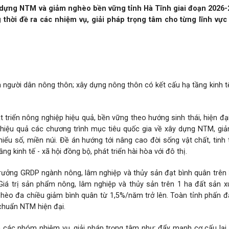
y dựng NTM và giảm nghèo bền vững tỉnh Hà Tĩnh giai đoạn 2026-
 thời đề ra các nhiệm vụ, giải pháp trọng tâm cho từng lĩnh vực
a người dân nông thôn; xây dựng nông thôn có kết cấu hạ tầng kinh tế
 triển nông nghiệp hiệu quả, bền vững theo hướng sinh thái, hiện đạ
ện hiệu quả các chương trình mục tiêu quốc gia về xây dựng NTM, g
iểu số, miền núi. Đề án hướng tới nâng cao đời sống vật chất, tinh
 kinh tế - xã hội đồng bộ, phát triển hài hòa với đô thị.
rưởng GRDP ngành nông, lâm nghiệp và thủy sản đạt bình quân trên
Giá trị sản phẩm nông, lâm nghiệp và thủy sản trên 1 ha đất sản 
nghèo đa chiều giảm bình quân từ 1,5%/năm trở lên. Toàn tỉnh phấn đ
chuẩn NTM hiện đại.
h các nhóm nhiệm vụ, giải pháp trọng tâm như: đẩy mạnh cơ cấu lại