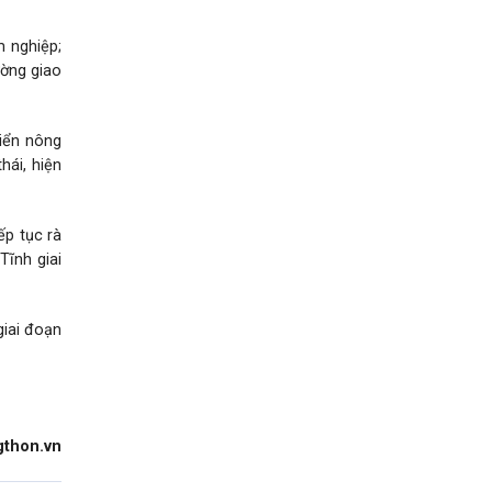
m nghiệp;
ường giao
riển nông
hái, hiện
ếp tục rà
Tĩnh giai
giai đoạn
gthon.vn