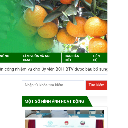
 NÔNG
LÀM VƯỜN VÀ NN
BẠN CẦN
LIÊN
XANH
BIẾT
HỆ
ân công nhiệm vụ cho Ủy viên BCH, BTV được bầu bổ sung tháng 3/
MỘT SỐ HÌNH ẢNH HOẠT ĐỘNG