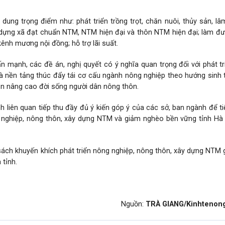
 dung trọng điểm như: phát triển trồng trọt, chăn nuôi, thủy sản, lâ
 dựng xã đạt chuẩn NTM, NTM hiện đại và thôn NTM hiện đại; làm đ
nh mương nội đồng; hỗ trợ lãi suất.
mạnh, các đề án, nghị quyết có ý nghĩa quan trọng đối với phát t
à nền tảng thúc đẩy tái cơ cấu ngành nông nghiệp theo hướng sinh t
ần nâng cao đời sống người dân nông thôn.
 liên quan tiếp thu đầy đủ ý kiến góp ý của các sở, ban ngành để ti
g nghiệp, nông thôn, xây dựng NTM và giảm nghèo bền vững tỉnh Hà 
 sách khuyến khích phát triển nông nghiệp, nông thôn, xây dựng NTM 
 tỉnh.
Nguồn:
TRÀ GIANG/Kinhtenon