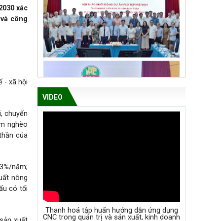
2030 xác
 và công
 - xã hội
VIDEO
i, chuyển
iảm nghèo
 thần của
 3%/năm;
xuất nông
ấu có tối
Thanh hoá tập huấn hướng dẫn ứng dụng
CNC trong quản trị và sản xuất, kinh doanh
 sản xuất