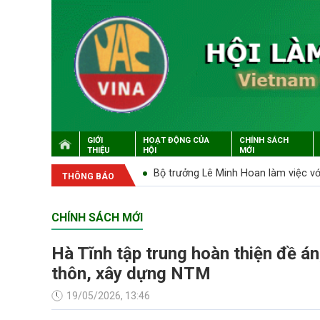
GIỚI
HOẠT ĐỘNG CỦA
CHÍNH SÁCH
THIỆU
HỘI
MỚI
p lớn sau 'siêu bão' lịch sử
Bộ trưởng Lê Minh Hoan làm việc v
THÔNG BÁO
CHÍNH SÁCH MỚI
Hà Tĩnh tập trung hoàn thiện đề án
thôn, xây dựng NTM
19/05/2026, 13:46