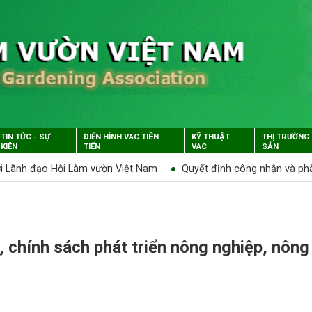
TIN TỨC - SỰ
ĐIỂN HÌNH VAC TIÊN
KỸ THUẬT
THỊ TRƯỜNG
KIỆN
TIẾN
VAC
SẢN
ới Lãnh đạo Hội Làm vườn Việt Nam
Quyết định công nhận và ph
, chính sách phát triển nông nghiệp, nông