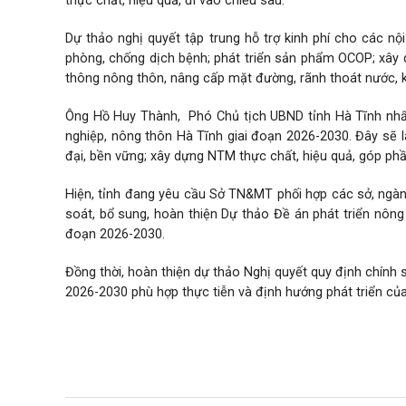
thực chất, hiệu quả, đi vào chiều sâu.
Dự thảo nghị quyết tập trung hỗ trợ kinh phí cho các nội
phòng, chống dịch bệnh; phát triển sản phẩm OCOP; xây
thông nông thôn, nâng cấp mặt đường, rãnh thoát nước, kê
Ông Hồ Huy Thành, Phó Chủ tịch UBND tỉnh Hà Tĩnh nhấn 
nghiệp, nông thôn Hà Tĩnh giai đoạn 2026-2030. Đây sẽ l
đại, bền vững; xây dựng NTM thực chất, hiệu quả, góp ph
Hiện, tỉnh đang yêu cầu Sở TN&MT phối hợp các sở, ngành
soát, bổ sung, hoàn thiện Dự thảo Đề án phát triển nôn
đoạn 2026-2030.
Đồng thời, hoàn thiện dự thảo Nghị quyết quy định chính
2026-2030 phù hợp thực tiễn và định hướng phát triển của