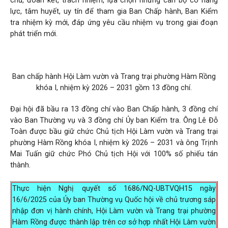
chủ, đoàn kết, trách nhiệm, lựa chọn những cán bộ có năng
lực, tâm huyết, uy tín để tham gia Ban Chấp hành, Ban Kiểm
tra nhiệm kỳ mới, đáp ứng yêu cầu nhiệm vụ trong giai đoạn
phát triển mới.
Ban chấp hành Hội Làm vườn và Trang trại phường Hàm Rồng
khóa I, nhiệm kỳ 2026 – 2031 gồm 13 đồng chí.
Đại hội đã bầu ra 13 đồng chí vào Ban Chấp hành, 3 đồng chí
vào Ban Thường vụ và 3 đồng chí Ủy ban Kiểm tra. Ông Lê Đỗ
Toàn được bầu giữ chức Chủ tịch Hội Làm vườn và Trang trại
phường Hàm Rồng khóa I, nhiệm kỳ 2026 – 2031 và ông Trịnh
Mai Tuấn giữ chức Phó Chủ tịch Hội với 100% số phiếu tán
thành.
Thực hiện Nghị quyết số 1686/NQ-UBTVQH15 ngày
16/6/2025 của Ủy ban Thường vụ Quốc hội về chủ trương sáp
nhập đơn vị hành chính, Hội Làm vườn và Trang trại phường
Hàm Rồng được thành lập trên cơ sở hợp nhất Hội Làm vườn