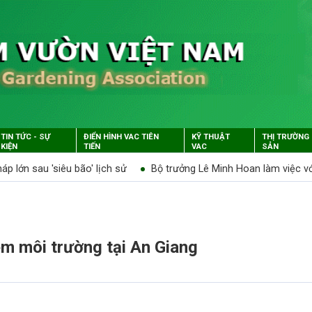
TIN TỨC - SỰ
ĐIỂN HÌNH VAC TIÊN
KỸ THUẬT
THỊ TRƯỜNG
KIỆN
TIẾN
VAC
SẢN
ới Lãnh đạo Hội Làm vườn Việt Nam
Quyết định công nhận và ph
ễm môi trường tại An Giang