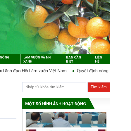
 NÔNG
LÀM VƯỜN VÀ NN
BẠN CẦN
LIÊN
XANH
BIẾT
HỆ
ân công nhiệm vụ cho Ủy viên BCH, BTV được bầu bổ sung tháng 3/
MỘT SỐ HÌNH ẢNH HOẠT ĐỘNG