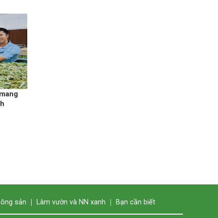
 mang
nh
nông sản
Làm vườn và NN xanh
Bạn cần biết