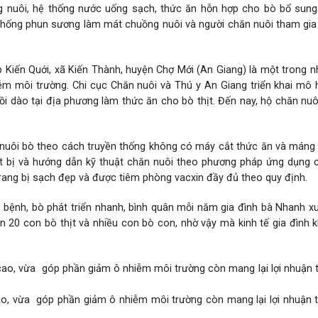
 nuôi, hệ thống nước uống sạch, thức ăn hỗn hợp cho bò bổ sung 
thống phun sương làm mát chuồng nuôi và người chăn nuôi tham gia
p Kiến Quới, xã Kiến Thành, huyện Chợ Mới (An Giang) là một trong
iễm môi trường. Chi cục Chăn nuôi và Thú y An Giang triển khai mô
i dào tại địa phương làm thức ăn cho bò thịt. Đến nay, hộ chăn nuô
h nuôi bò theo cách truyền thống không có máy cắt thức ăn và máng
ết bị và hướng dẫn kỹ thuật chăn nuôi theo phương pháp ứng dụng 
rang bị sạch đẹp và được tiêm phòng vacxin đầy đủ theo quy định.
 bệnh, bò phát triển nhanh, bình quân mỗi năm gia đình bà Nhanh x
ần 20 con bò thịt và nhiều con bò con, nhờ vậy mà kinh tế gia đình
cao, vừa góp phần giảm ô nhiễm môi trường còn mang lại lợi nhuận