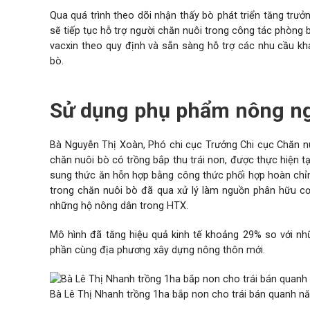
Qua quá trình theo dõi nhận thấy bò phát triển tăng trưởn
sẽ tiếp tục hỗ trợ người chăn nuôi trong công tác phòng
vacxin theo quy định và sẵn sàng hỗ trợ các nhu cầu kh
bò.
Sử dụng phụ phẩm nông ng
Bà Nguyễn Thị Xoàn, Phó chi cục Trưởng Chi cục Chăn nuô
chăn nuôi bò có trồng bắp thu trái non, được thực hiện 
sung thức ăn hỗn hợp bằng công thức phối hợp hoàn chỉn
trong chăn nuôi bò đã qua xử lý làm nguồn
phân hữu c
những hộ nông dân trong HTX.
Mô hình đã tăng hiệu quả kinh tế khoảng 29% so với nhữ
phần cùng địa phương xây dựng nông thôn mới.
Bà Lê Thị Nhanh trồng 1ha bắp non cho trái bán quanh n