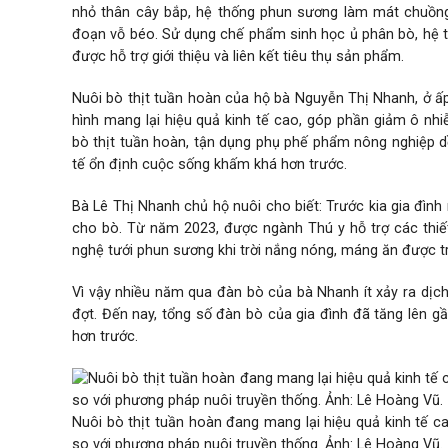
nhỏ thân cây bắp, hệ thống phun sương làm mát chuồng
đoạn vỗ béo. Sử dụng chế phẩm sinh học ủ phân bò, hệ 
được hỗ trợ giới thiệu và liên kết tiêu thụ sản phẩm.
Nuôi bò thịt tuần hoàn của hộ bà Nguyễn Thị Nhanh, ở ấ
hình mang lại hiệu quả kinh tế cao, góp phần giảm ô nh
bò
thịt tuần hoàn, tận dụng phụ phế phẩm nông nghiệp dồ
tế ổn định cuộc sống khấm khá hơn trước.
Bà Lê Thị Nhanh chủ hộ nuôi cho biết: Trước kia gia đìn
cho bò. Từ năm 2023, được ngành Thú y hỗ trợ các thi
nghệ tưới phun sương khi trời nắng nóng, máng ăn được t
Vì vậy nhiều năm qua đàn bò của bà Nhanh ít xảy ra dịch
đợt. Đến nay, tổng số đàn bò của gia đình đã tăng lên g
hơn trước.
Nuôi bò thịt tuần hoàn đang mang lại hiệu quả kinh tế 
so với phương pháp nuôi truyền thống. Ảnh: Lê Hoàng Vũ.