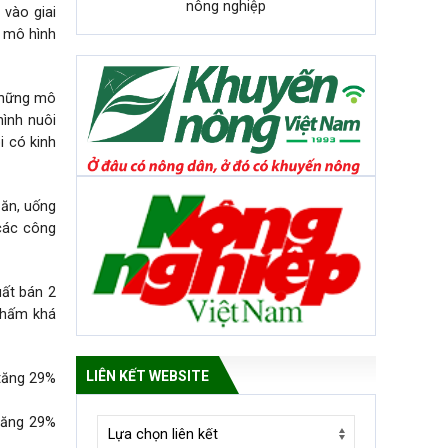
nông nghiệp
vào giai
 mô hình
 những mô
 hình
nuôi
i có kinh
 ăn, uống
các công
uất bán 2
 khấm khá
LIÊN KẾT WEBSITE
 tăng 29%