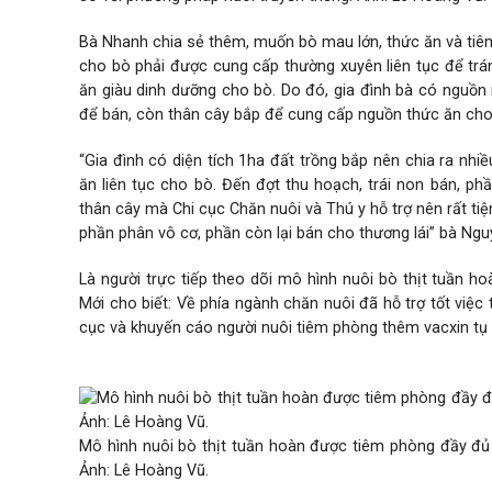
Bà Nhanh chia sẻ thêm, muốn bò mau lớn, thức ăn và tiêm 
cho bò phải được cung cấp thường xuyên liên tục để trán
ăn giàu dinh dưỡng cho bò. Do đó, gia đình bà có nguồn n
để bán, còn thân cây bắp để cung cấp nguồn thức ăn ch
“Gia đình có diện tích 1ha đất trồng bắp nên chia ra nhi
ăn liên tục cho bò. Đến đợt thu hoạch, trái non bán, p
thân cây mà Chi cục Chăn nuôi và Thú y hỗ trợ nên rất ti
phần phân vô cơ, phần còn lại bán cho thương lái” bà Ng
Là người trực tiếp theo dõi mô hình nuôi bò thịt tuần h
Mới cho biết: Về phía ngành chăn nuôi đã hỗ trợ tốt việc
cục và khuyến cáo người nuôi tiêm phòng thêm vacxin tụ h
Mô hình nuôi bò thịt tuần hoàn được tiêm phòng đầy đủ c
Ảnh: Lê Hoàng Vũ.