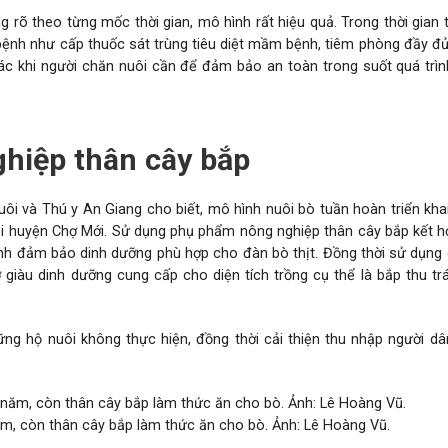
g rõ theo từng mốc thời gian, mô hình rất hiệu quả. Trong thời gian 
 bệnh như cấp thuốc sát trùng tiêu diệt mầm bệnh, tiêm phòng đầy đủ
ác khi người chăn nuôi cần để đảm bảo an toàn trong suốt quá trì
hiệp thân cây bắp
i và Thú y An Giang cho biết, mô hình nuôi bò tuần hoàn triển khai
tại huyện Chợ Mới. Sử dụng phụ phẩm nông nghiệp thân cây bắp kết h
h đảm bảo dinh dưỡng phù hợp cho đàn bò thịt. Đồng thời sử dụng 
ơ
giàu dinh dưỡng cung cấp cho diện tích trồng cụ thể là bắp thu trá
ng hộ nuôi không thực hiện, đồng thời cải thiện thu nhập người d
ăm, còn thân cây bắp làm thức ăn cho bò. Ảnh: Lê Hoàng Vũ.