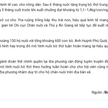
inh tế cao cho nông dân. Sau 6 tháng nuôi tăng trọng bò thịt trung
g 3 tháng cuối trước khi xuất chuồng đạt khoảng từ 1,1–1,4kg/con/ng
 cơ cho 1ha ruộng trồng bắp thu trái non, hiệu quả kinh tế mang 
 gian tới Chi cục Chăn nuôi và Thú y
An Giang
sẽ tiếp tục đề xuất 
khoảng 130 hộ nuôi với tổng khoảng 600 con bò. Anh Huỳnh Phú Quới,
ô hình hay trong đó mô hình nuôi bò thịt tuần hoàn mang lại hiệu qu
 ngành đoàn thể chính quyền tại địa phương vận động tuyên truyền đ
mô hình nuôi bò thịt theo hướng tuần hoàn cho cho hội viên cũng 
 địa phương nhằm duy trì cho hộ chăn nuôi trên địa bàn xã.
Nguồn:
/B