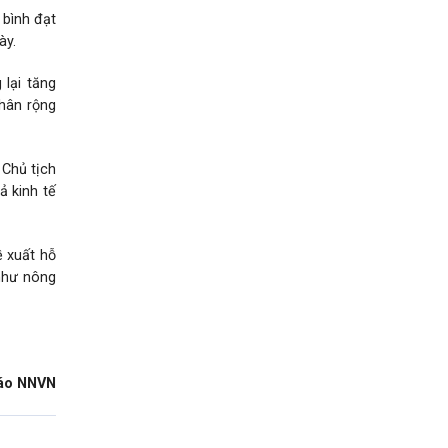
 bình đạt
ày.
lại tăng
nhân rộng
 Chủ tịch
ả kinh tế
ề xuất hỗ
như nông
áo NNVN