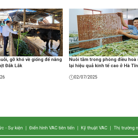
huỗi, gỡ khó về giống để nâng
Nuôi tằm trong phòng điều hoà
thịt Đắk Lắk
lại hiệu quả kinh tế cao ở Hà Tĩ
026
02/07/2025
ức - Sự kiện
Điển hình VAC tiên tiến
Kỹ thuật VAC
Thị trường 