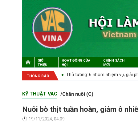
GIỚI
HOẠT ĐỘNG CỦA
CHÍNH SÁCH
THIỆU
HỘI
MỚI
p lớn sau 'siêu bão' lịch sử
Bộ trưởng Lê Minh Hoan làm việc v
THÔNG BÁO
KỸ THUẬT VAC
/
Chăn nuôi (C)
Nuôi bò thịt tuần hoàn, giảm ô nhi
19/11/2024, 04:09