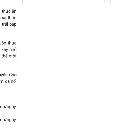
i thức ăn
loại thức
 trái bắp
guồn thức
y xay nhỏ
y thế một
huyện Chợ
m da nổi
con/ngày.