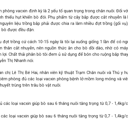
phòng vacxin định kỳ là 2 yếu tố quan trọng trong chăn nuôi. Đối vớ
h thiếu hụt khiến bò đói. Phụ phẩm từ cây bắp được cắt nhuyễn là 
guyên liệu trồng bắp phải được chia ra làm nhiều đợt trồng (gối vụ),
o bò được đều đặn.
ều đợt trồng cứ cách 10-15 ngày là tôi lại xuống giống 1 lần để có n
hần thân cắt nhuyễn, nên nguồn thức ăn cho bò dồi dào, nhờ có má
ện lợi. Chất thải phân bò tôi đem ủ sử dụng để bón cho ruộng bắp tha
uyễn Thị Nhanh nói.
oàn chị Lê Thị Bé Hai, nhân viên kỹ thuật Trạm Chăn nuôi và Thú y 
 tiêm phòng đủ các loại
vacxin
phòng bệnh lở mồm long móng và viê
uyết trùng trên trâu bò vật nuôi.
ác loại vacxin giúp bò sau 6 tháng nuôi tăng trọng từ 0,7 - 1,4kg/