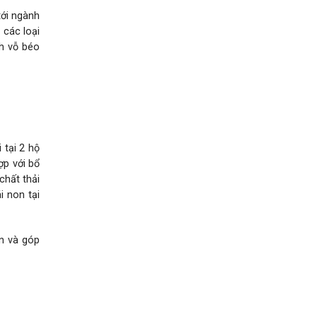
tới ngành
 các loại
nh vỗ béo
 tại 2 hộ
ợp với bổ
chất thải
i non tại
ân và góp