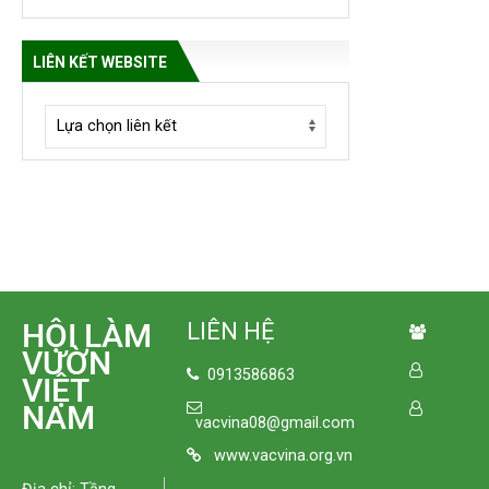
LIÊN KẾT WEBSITE
HỘI LÀM
LIÊN HỆ
VƯỜN
0913586863
VIỆT
NAM
vacvina08@gmail.com
www.vacvina.org.vn