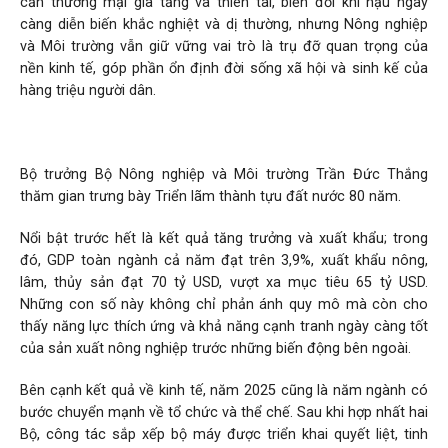
cản thương mại gia tăng và thiên tai, biến đổi khí hậu ngày
càng diễn biến khắc nghiệt và dị thường, nhưng Nông nghiệp
và Môi trường vẫn giữ vững vai trò là trụ đỡ quan trọng của
nền kinh tế, góp phần ổn định đời sống xã hội và sinh kế của
hàng triệu người dân.
Bộ trưởng Bộ Nông nghiệp và Môi trường Trần Đức Thắng
thăm gian trưng bày Triển lãm thành tựu đất nước 80 năm.
Nổi bật trước hết là kết quả tăng trưởng và xuất khẩu; trong
đó, GDP toàn ngành cả năm đạt trên 3,9%, xuất khẩu nông,
lâm, thủy sản đạt 70 tỷ USD, vượt xa mục tiêu 65 tỷ USD.
Những con số này không chỉ phản ánh quy mô mà còn cho
thấy năng lực thích ứng và khả năng cạnh tranh ngày càng tốt
của sản xuất nông nghiệp trước những biến động bên ngoài.
Bên cạnh kết quả về kinh tế, năm 2025 cũng là năm ngành có
bước chuyển mạnh về tổ chức và thể chế. Sau khi hợp nhất hai
Bộ, công tác sắp xếp bộ máy được triển khai quyết liệt, tinh