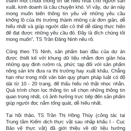
thành một chuỗi thông tin dễ hiểu nhất cho người sản
xuất, kinh doanh là câu chuyện khó. Vì vậy, dự án này
mong muốn biến thông tin yêu về những yêu cầu
khổng lồ của thị trường thành những cái đơn giản, dễ
hiểu nhất và giúp người dân có thể dễ dàng thực hiện
để đạt được những yêu cầu đó. Đây là đích chúng tôi
mong muốn”, TS Trần Đăng Ninh nêu rõ.
Cũng theo TS Ninh, sản phẩm ban đầu của dự án
được thiết kế với khung dữ liệu nhằm đơn giản hóa
những quy định rườm rà, phức tạp đối với sản phẩm
nông sản khi đưa ra thị trường hay xuất khẩu. Chẳng
hạn như trong một văn bản quy phạm pháp luật có độ
dài từ 10 - 20 trang, để thấu hiểu nó thật nhọc nhằn.
Quá trình chọn lọc thông tin sẽ chọn những thông tin
quan trọng nhất, có ảnh hưởng trực tiếp đến sản phẩm
giúp người đọc nắm tổng quát, dễ hiểu nhất.
Tại hội thảo, TS Trần Thị Hồng Thúy (công tác tại
Trung tâm Kiểm dịch thực vật sau nhập khẩu I - Cục
Bảo vệ thực vật) đã giới thiệu về dữ liệu hướng