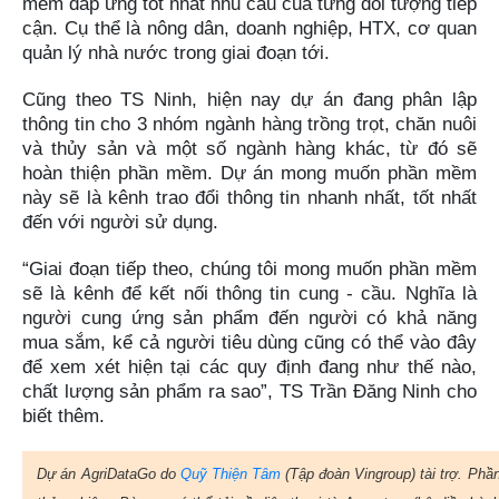
mềm đáp ứng tốt nhất nhu cầu của từng đối tượng tiếp
cận. Cụ thể là nông dân, doanh nghiệp, HTX, cơ quan
quản lý nhà nước trong giai đoạn tới.
Cũng theo TS Ninh, hiện nay dự án đang phân lập
thông tin cho 3 nhóm ngành hàng trồng trọt, chăn nuôi
và thủy sản và một số ngành hàng khác, từ đó sẽ
hoàn thiện phần mềm. Dự án mong muốn phần mềm
này sẽ là kênh trao đổi thông tin nhanh nhất, tốt nhất
đến với người sử dụng.
“Giai đoạn tiếp theo, chúng tôi mong muốn phần mềm
sẽ là kênh để kết nối thông tin cung - cầu. Nghĩa là
người cung ứng sản phẩm đến người có khả năng
mua sắm, kể cả người tiêu dùng cũng có thể vào đây
để xem xét hiện tại các quy định đang như thế nào,
chất lượng sản phẩm ra sao”, TS Trần Đăng Ninh cho
biết thêm.
Dự án AgriDataGo do
Quỹ Thiện Tâm
(Tập đoàn Vingroup) tài trợ. Ph