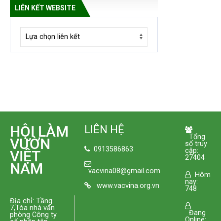
LIÊN KẾT WEBSITE
HỘI LÀM
LIÊN HỆ
Tổng
VƯỜN
số truy
0913586863
cập:
VIỆT
27404
NAM
vacvina08@gmail.com
Hôm
nay:
www.vacvina.org.vn
748
Địa chỉ: Tầng
7,Tòa nhà văn
Đang
phòng Công ty
Online: