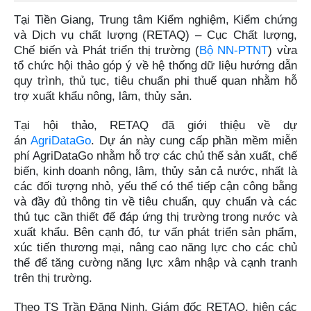
Tại Tiền Giang, Trung tâm Kiểm nghiệm, Kiểm chứng
và Dịch vụ chất lượng (RETAQ) – Cục Chất lượng,
Chế biến và Phát triển thị trường (
Bộ NN-PTNT
) vừa
tổ chức hội thảo góp ý về hệ thống dữ liệu hướng dẫn
quy trình, thủ tục, tiêu chuẩn phi thuế quan nhằm hỗ
trợ xuất khẩu nông, lâm, thủy sản.
Tại hội thảo, RETAQ đã giới thiệu về dự
án
AgriDataGo
. Dự án này cung cấp phần mềm miễn
phí AgriDataGo nhằm hỗ trợ các chủ thể sản xuất, chế
biến, kinh doanh nông, lâm, thủy sản cả nước, nhất là
các đối tượng nhỏ, yếu thế có thể tiếp cận công bằng
và đầy đủ thông tin về tiêu chuẩn, quy chuẩn và các
thủ tục cần thiết để đáp ứng thị trường trong nước và
xuất khẩu. Bên cạnh đó, tư vấn phát triển sản phẩm,
xúc tiến thương mại, nâng cao năng lực cho các chủ
thể để tăng cường năng lực xâm nhập và cạnh tranh
trên thị trường.
Theo TS Trần Đăng Ninh, Giám đốc RETAQ, hiện các