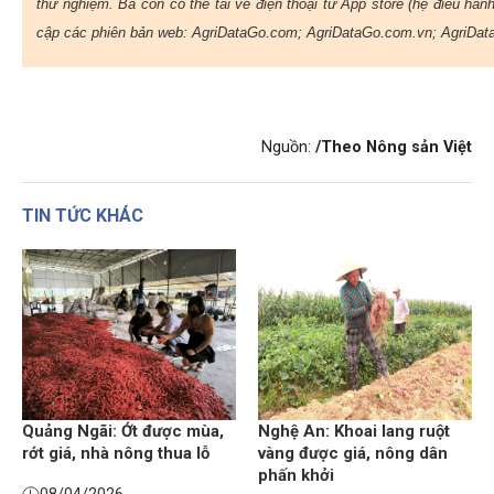
thử nghiệm. Bà con có thể tải về điện thoại từ App store (hệ điều hàn
cập các phiên bản web: AgriDataGo.com; AgriDataGo.com.vn; AgriDat
Nguồn:
/Theo Nông sản Việt
TIN TỨC KHÁC
Quảng Ngãi: Ớt được mùa,
Nghệ An: Khoai lang ruột
rớt giá, nhà nông thua lỗ
vàng được giá, nông dân
phấn khởi
08/04/2026