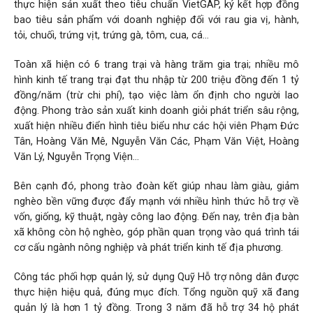
thực hiện sản xuất theo tiêu chuẩn VietGAP, ký kết hợp đồng
bao tiêu sản phẩm với doanh nghiệp đối với rau gia vị, hành,
tỏi, chuối, trứng vịt, trứng gà, tôm, cua, cá…
Toàn xã hiện có 6 trang trại và hàng trăm gia trại; nhiều mô
hình kinh tế trang trại đạt thu nhập từ 200 triệu đồng đến 1 tỷ
đồng/năm (trừ chi phí), tạo việc làm ổn định cho người lao
động. Phong trào sản xuất kinh doanh giỏi phát triển sâu rộng,
xuất hiện nhiều điển hình tiêu biểu như các hội viên Phạm Đức
Tân, Hoàng Văn Mê, Nguyễn Văn Các, Phạm Văn Việt, Hoàng
Văn Lý, Nguyễn Trọng Viện…
Bên cạnh đó, phong trào đoàn kết giúp nhau làm giàu, giảm
nghèo bền vững được đẩy mạnh với nhiều hình thức hỗ trợ về
vốn, giống, kỹ thuật, ngày công lao động. Đến nay, trên địa bàn
xã không còn hộ nghèo, góp phần quan trọng vào quá trình tái
cơ cấu ngành nông nghiệp và phát triển kinh tế địa phương.
Công tác phối hợp quản lý, sử dụng Quỹ Hỗ trợ nông dân được
thực hiện hiệu quả, đúng mục đích. Tổng nguồn quỹ xã đang
quản lý là hơn 1 tỷ đồng. Trong 3 năm đã hỗ trợ 34 hộ phát