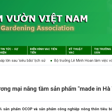
TIN TỨC - SỰ
ĐIỂN HÌNH VAC TIÊN
KỸ THUẬT
THỊ TRƯỜNG
KIỆN
TIẾN
VAC
SẢN
ới Lãnh đạo Hội Làm vườn Việt Nam
Quyết định công nhận và ph
hương mại nâng tầm sản phẩm "made in Hà 
90% sản phẩm OCOP và sản phẩm công nghiệp nông thôn tiêu b