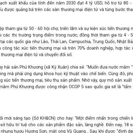
ch xuất khẩu của tỉnh đến năm 2030 đạt 4 tỷ USD; hỗ trợ từ 80 -
u được quảng bá trên các sàn thương mại điện tử và từng bước tha
ệp tham gia từ 50 - 60 hội chợ, triển lãm và sự kiện xúc tiến thương 
ại các thị trường trọng điểm trong nước; đồng thời tham gia từ 4 - 5
ng tại các quốc gia như Lào, Thái Lan, Campuchia, Trung Quốc, Nhật B
 công tác xúc tiến thương mại và trên 70% doanh nghiệp, hợp tác 
 thương mại điện tử và chuyển đổi số.
ủy hải sản Phú Khương (xã Kỳ Xuân) chia sẻ: "Muốn đưa nước mắm "
a ông mà phải ứng dụng khoa học kỹ thuật vào chế biến. Cùng đó, ph
ng xúc tiến thương mại, tiêu thụ sản phẩm. Nhờ vậy, quy mô sản xuấ
ước mắm Phú Khương được công nhận OCOP 5 sao quốc gia sẽ là “tấm
 mới sáng tạo (Sở KH&CN) cho hay: "Một điểm nhấn trong chiến l
n sở hữu trí tuệ cho các sản phẩm đặc sản, làng nghề. Đến nay, 18
, nhung hươu Hương Sơn, mật ong Vũ Quang... Sau khi được “định d