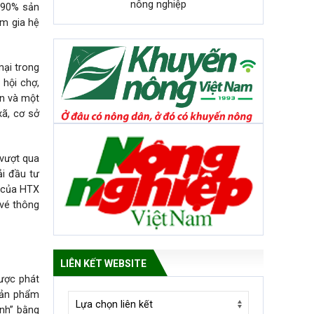
nông nghiệp
 90% sản
m gia hệ
mại trong
 hội chợ,
ản và một
xã, cơ sở
vượt qua
ải đầu tư
t của HTX
 vé thông
LIÊN KẾT WEBSITE
ược phát
 sản phẩm
anh” bằng