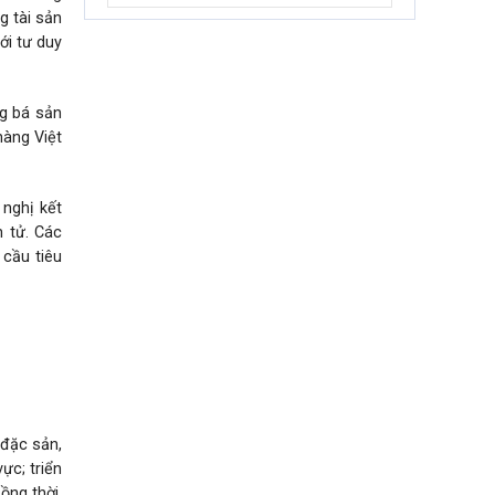
g tài sản
ới tư duy
ng bá sản
hàng Việt
 nghị kết
n tử. Các
 cầu tiêu
mại trong
 đặc sản,
ực; triển
ồng thời,