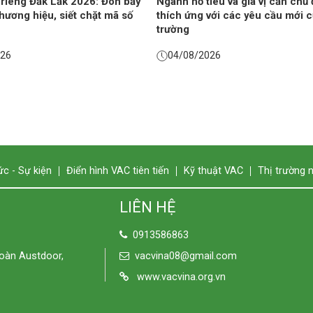
 riêng Đắk Lắk 2026: Đòn bẩy
Ngành hồ tiêu và gia vị cần chủ
hương hiệu, siết chặt mã số
thích ứng với các yêu cầu mới c
trường
026
04/08/2026
ức - Sự kiện
Điển hình VAC tiên tiến
Kỹ thuật VAC
Thị trường 
LIÊN HỆ
0913586863
đoàn Austdoor,
vacvina08@gmail.com
www.vacvina.org.vn