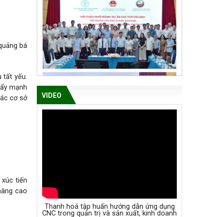
quảng bá
 tất yếu.
 đẩy mạnh
VIDEO
các cơ sở
 các sàn
 xúc tiến
 nâng cao
Thanh hoá tập huấn hướng dẫn ứng dụng
CNC trong quản trị và sản xuất, kinh doanh