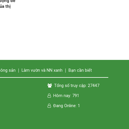
 động để
ủa thị
nông sản
Làm vườn và NN xanh
Bạn cần biết
Tổng số truy cập: 27447
Hôm nay: 791
Đang Online: 1