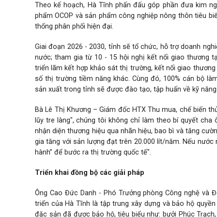
Theo kế hoạch, Hà Tĩnh phấn đấu góp phần đưa kim ngạ
phẩm OCOP và sản phẩm công nghiệp nông thôn tiêu biể
thống phân phối hiện đại.
Giai đoạn 2026 - 2030, tỉnh sẽ tổ chức, hỗ trợ doanh nghi
nước; tham gia từ 10 - 15 hội nghị kết nối giao thương t
triển lãm kết hợp khảo sát thị trường, kết nối giao thươ
số thị trường tiềm năng khác. Cùng đó, 100% cán bộ làm
sản xuất trong tỉnh sẽ được đào tạo, tập huấn về kỹ năng
Bà Lê Thị Khương – Giám đốc HTX Thu mua, chế biến th
lũy tre làng", chúng tôi không chỉ làm theo bí quyết ch
nhận diện thương hiệu qua nhãn hiệu, bao bì và tăng cườ
gia tăng với sản lượng đạt trên 20.000 lít/năm. Nếu n
hành” để bước ra thị trường quốc tế".
Triển khai đồng bộ các giải pháp
Ông Cao Đức Danh - Phó Trưởng phòng Công nghệ và Đổi
triển của Hà Tĩnh là tập trung xây dựng và bảo hộ quyề
đặc sản đã được bảo hộ, tiêu biểu như: bưởi Phúc Trạch