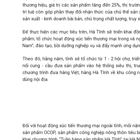
thương hiệu, giá trị các sản phẩm tăng đến 25%, thị trường
trí tuệ còn góp phần thay đổi nhận thức của chủ thể sản 
sản xuất - kinh doanh bài bản, chú trọng chất lượng, truy
Để thực hiện các mục tiêu trên, Hà Tĩnh sẽ triển khai đ
phẩm; tổ chức hoạt động xúc tiến thương mại trong và n
Nam”; đào tạo, bồi dưỡng nghiệp vụ và đẩy mạnh ứng dụng 
Theo đó, hằng năm, tỉnh sẽ tổ chức từ 1 - 2 hội chợ, tri
nối cung - cầu đưa sản phẩm vào hệ thống siêu thị, tru
chương trình đưa hàng Việt, hàng Hà Tĩnh về khu công ng
dùng nội địa.
Giai đoạn 2026 - 2030, tỉnh sẽ tổ chức, hỗ trợ doanh nghi
nước.
Đối với hoạt động xúc tiến thương mại ngoài tỉnh, mỗi nă
sản phẩm OCOP, sản phẩm công nghiệp nông thôn tiêu biểu
khai chương trình “Tuần hàng sản phẩm Hà Tĩnh” tại Hà Nội