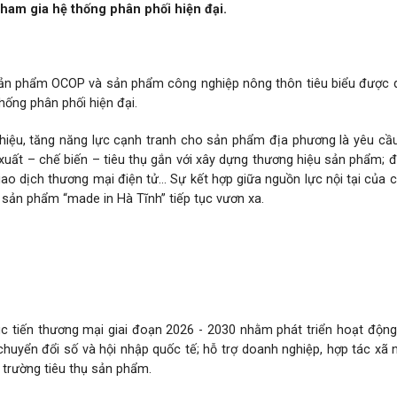
tham gia hệ thống phân phối hiện đại.
 sản phẩm OCOP và sản phẩm công nghiệp nông thôn tiêu biểu được 
hống phân phối hiện đại.
hiệu, tăng năng lực cạnh tranh cho sản phẩm địa phương là yêu cầu
xuất – chế biến – tiêu thụ gắn với xây dựng thương hiệu sản phẩm;
iao dịch thương mại điện tử... Sự kết hợp giữa nguồn lực nội tại của 
 sản phẩm “made in Hà Tĩnh” tiếp tục vươn xa.
P và sản phẩm công nghiệp nông thôn tiêu biểu được quảng bá trên
 tiến thương mại giai đoạn 2026 - 2030 nhằm phát triển hoạt động
chuyển đổi số và hội nhập quốc tế; hỗ trợ doanh nghiệp, hợp tác xã
 trường tiêu thụ sản phẩm.