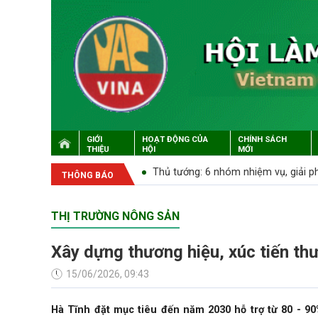
GIỚI
HOẠT ĐỘNG CỦA
CHÍNH SÁCH
THIỆU
HỘI
MỚI
p lớn sau 'siêu bão' lịch sử
Bộ trưởng Lê Minh Hoan làm việc v
THÔNG BÁO
THỊ TRƯỜNG NÔNG SẢN
Xây dựng thương hiệu, xúc tiến t
15/06/2026, 09:43
Hà Tĩnh đặt mục tiêu đến năm 2030 hỗ trợ từ 80 - 