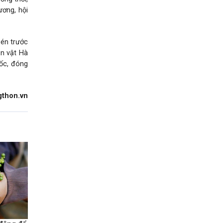
ương, hội
bén trước
ản vật Hà
gốc, đóng
gthon.vn