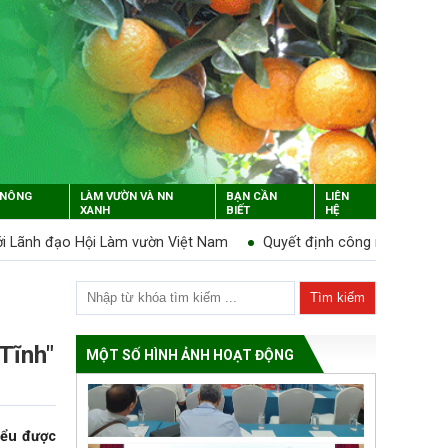
 NÔNG
LÀM VƯỜN VÀ NN
BẠN CẦN
LIÊN
XANH
BIẾT
HỆ
ân công nhiệm vụ cho Ủy viên BCH, BTV được bầu bổ sung tháng 3/
Tĩnh"
MỘT SỐ HÌNH ẢNH HOẠT ĐỘNG
iểu được