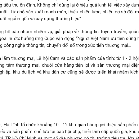
 tiêu thụ ổn định. Không chỉ dừng lại ở hiệu quả kinh tế, việc xây dựn
xuất. Từ chỗ sản xuất manh mún, thiếu chiến lược, nhiều cơ sở đổi m
 xuất nguồn gốc và xây dựng thương hiệu".
ồng bộ các nhóm nhiệm vụ, giải pháp về thông tin, tuyên truyền, quả
goài nước; hưởng ứng Cuộc vận động “Người Việt Nam ưu tiên dùng 
công nghệ thông tin, chuyển đổi số trong xúc tiến thương mại...
ển lãm thương mại, Lễ hội Cam và các sản phẩm của tỉnh; từ 1 - 2 hội
ng tâm thương mại, chuỗi cửa hàng tiện lợi và sàn thương mại điệ
hiệp, khu du lịch và khu dân cư cũng sẽ được triển khai nhằm kích
ệp tham gia từ 50 - 60 hội chợ, triển lãm và sự kiện xúc tiến thương 
m, Hà Tĩnh tổ chức khoảng 10 - 12 khu gian hàng giới thiệu sản phẩm
 và sản phẩm chủ lực tại các hội chợ, triển lãm cấp quốc gia, khu v
, TP. Hồ Chí Minh và một số địa phương có thị trường tiêu thụ lớn. Đ